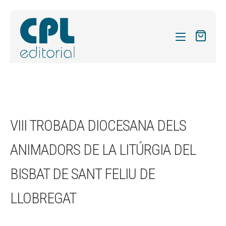
CATÀLEG
LES MEVES SUBSCRIPCIONS
Expand
REVISTES
VIII TROBADA DIOCESANA DELS
el
FORMES
menú
ANIMADORS DE LA LITÚRGIA DEL
secund
Expand
SOBRE NOSALTRES
el
BISBAT DE SANT FELIU DE
Expand
ACTUALITAT
menú
el
secund
Expand
LLOBREGAT
BLOG
menú
el
secund
CONTACTE
menú