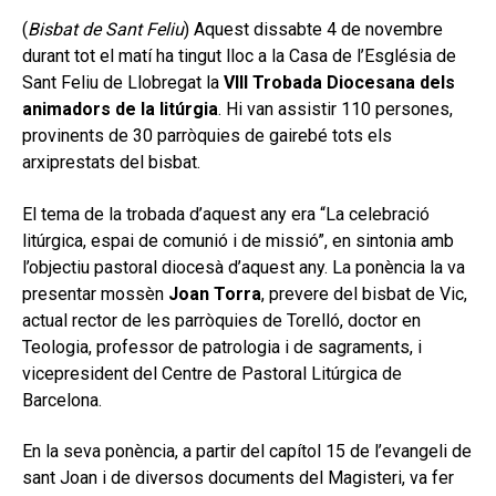
secund
EL MEU COMPTE
(
Bisbat de Sant Feliu
) Aquest dissabte 4 de novembre
durant tot el matí ha tingut lloc a la Casa de l’Església de
CERCAR
Sant Feliu de Llobregat la
VIII Trobada Diocesana dels
CAT
animadors de la litúrgia
. Hi van assistir 110 persones,
provinents de 30 parròquies de gairebé tots els
arxiprestats del bisbat.
El tema de la trobada d’aquest any era “La celebració
litúrgica, espai de comunió i de missió”, en sintonia amb
l’objectiu pastoral diocesà d’aquest any. La ponència la va
presentar mossèn
Joan Torra
, prevere del bisbat de Vic,
actual rector de les parròquies de Torelló, doctor en
Teologia, professor de patrologia i de sagraments, i
vicepresident del Centre de Pastoral Litúrgica de
Barcelona.
En la seva ponència, a partir del capítol 15 de l’evangeli de
sant Joan i de diversos documents del Magisteri, va fer