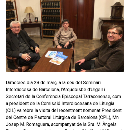
secund
EL MEU COMPTE
CERCAR
CAT
Dimecres dia 28 de març, a la seu del Seminari
Interdiocesà de Barcelona, l’Arquebisbe d’Urgell i
Secretari de la Conferència Episcopal Tarraconense, com
a president de la Comissió Interdiocesana de Litúrgia
(CIL) va rebre la visita del recentment nomenat President
del Centre de Pastoral Litúrgica de Barcelona (CPL), Mn.
Josep M. Romaguera, acompanyat de la Sra. M. Àngels