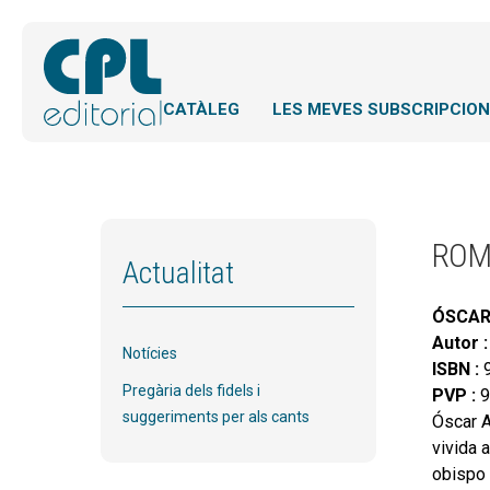
CATÀLEG
LES MEVES SUBSCRIPCIO
ROM
Actualitat
ÓSCAR
Autor :
Notícies
ISBN :
9
Pregària dels fidels i
PVP :
9
suggeriments per als cants
Óscar A
vivida 
obispo 