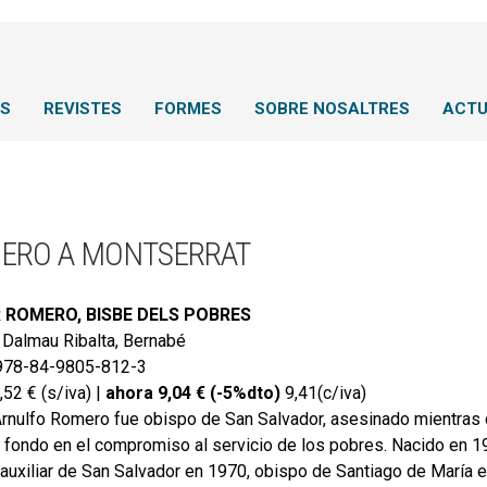
NS
REVISTES
FORMES
SOBRE NOSALTRES
ACTU
ERO A MONTSERRAT
 ROMERO, BISBE DELS POBRES
Dalmau Ribalta, Bernabé
78-84-9805-812-3
,52 € (s/iva) |
ahora 9,04 € (-5%dto)
9,41(c/iva)
rnulfo Romero fue obispo de San Salvador, asesinado mientras d
a fondo en el compromiso al servicio de los pobres. Nacido en
auxiliar de San Salvador en 1970, obispo de Santiago de María 