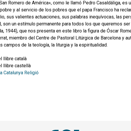
San Romero de América», como le llamó Pedro Casaldáliga, es u
 pobre y al servicio de los pobres que el papa Francisco ha recla
io, sus valientes actuaciones, sus palabras inequívocas, las per
al, son un estímulo permanente para todos los que queremos se
da, 1944), que nos presenta en este libro la figura de Óscar Rom
rat, miembro del Centre de Pastoral Litúrgica de Barcelona y au
 campos de la teología, la liturgia y la espiritualidad.
l llibre català
l llibre castellà
 a Catalunya Religió