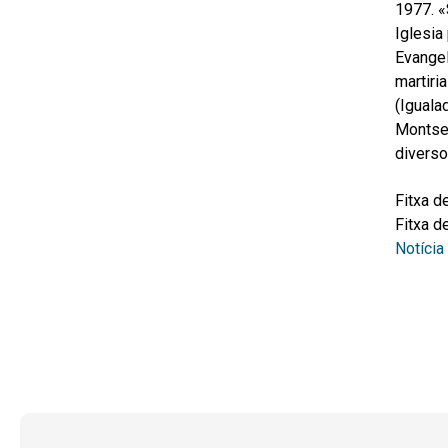
1977. «
Iglesia
Evangel
martiri
(Iguala
Montser
diversos
Fitxa de
Fitxa de
Notícia