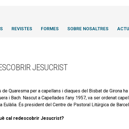
NS
REVISTES
FORMES
SOBRE NOSALTRES
ACTU
ESCOBRIR JESUCRIST
s de Quaresma per a capellans i diaques del Bisbat de Girona ha e
ra i Bach. Nascut a Capellades l’any 1957, va ser ordenat capell
a Eulàlia. És president del Centre de Pastoral Litúrgica de Barce
uè cal redescobrir Jesucrist?