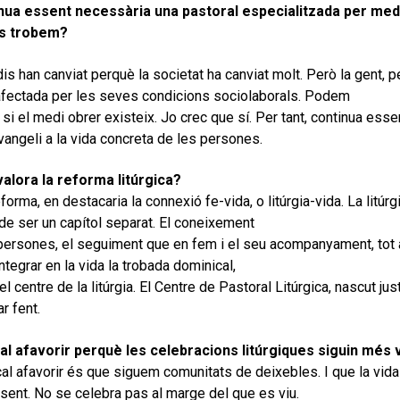
nua essent necessària una pastoral especialitzada per medi
s trobem?
is han canviat perquè la societat ha canviat molt. Però la gent, p
 afectada per les seves condicions sociolaborals. Podem
r si el medi obrer existeix. Jo crec que sí. Per tant, continua ess
vangeli a la vida concreta de les persones.
alora la reforma litúrgica?
forma, en destacaria la connexió fe-vida, o litúrgia-vida. La litúrgi
 de ser un capítol separat. El coneixement
persones, el seguiment que en fem i el seu acompanyament, tot això
ntegrar en la vida la trobada dominical,
l centre de la litúrgia. El Centre de Pastoral Litúrgica, nascut jus
r fent.
al afavorir perquè les celebracions litúrgiques siguin més 
cal afavorir és que siguem comunitats de deixebles. I que la vida
esent. No se celebra pas al marge del que es viu.