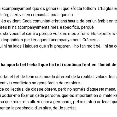
n acompanyament que és general i que afecta tothom. L’Església 
 litúrgia es viu en comunitat, cosa que no
és evident. Cada comunitat cristiana hauria de ser un àmbit on 
prés hi ha acompanyaments més específics, perquè
 està veient el camí o perquè vol anar més a fons. Els capellan
disponibles per fer aquest acompanyament. Gràcies a
i hi ha laics i laiques que s’hi preparen, i ho fan molt bé. I hi h
 ha aportat el treball que ha fet i continua fent en l’àmbit 
ortat el fet de tenir una mirada diferent de la realitat, valorar l
ent viu conflictes no gens fàcils de resoldre.
 de col·lectius, de classe obrera, però no només d’aquesta mena.
t i poder-me fixar en cada persona, que és important en si mateixa 
osa que mirar els altres com a germans i, pel ministeri ordenat q
entar la presència d’un altre, de Jesucrist.