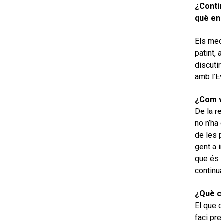
¿Conti
què en
Els med
patint,
discuti
amb l’E
¿Com v
De la re
no n’ha
de les 
gent a i
que és e
continua
¿Què c
El que 
faci pr