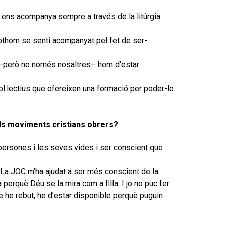
ens acompanya sempre a través de la litúrgia.
tothom se senti acompanyat pel fet de ser-
s –però no només nosaltres– hem d’estar
a col·lectius que ofereixen una formació per poder-lo
dels moviments cristians obrers?
es persones i les seves vides i ser conscient que
 La JOC m’ha ajudat a ser més conscient de la
perquè Déu se la mira com a filla. I jo no puc fer
ue he rebut, he d’estar disponible perquè puguin