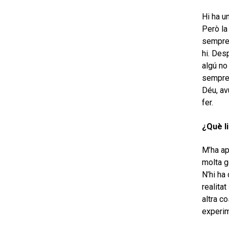
Hi ha u
Però la
sempre 
hi. Des
algú no
sempre 
Déu, avu
fer.
¿Què li
M’ha ap
molta g
N’hi ha
realita
altra c
experim