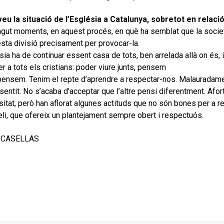
u la situació de l’Església a Catalunya, sobretot en relaci
agut moments, en aquest procés, en què ha semblat que la societ
sta divisió precisament per provocar-la.
sia ha de continuar essent casa de tots, ben arrelada allà on és, i
er a tots els cristians: poder viure junts, pensem
pensem. Tenim el repte d’aprendre a respectar-nos. Malauradam
sentit. No s’acaba d’acceptar que l’altre pensi diferentment. Afo
rsitat, però han aflorat algunes actituds que no són bones per a r
eli, que ofereix un plantejament sempre obert i respectuós.
 CASELLAS