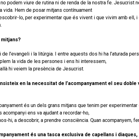
no podem viure de rutina ni de renda de la nostra fe. Jesucrist n
ra vida. Hem de posar mitjans contínuament
escobrir-lo, per experimentar que és vivent i que vivim amb ell, i 
.
 mitjans?
 de l’evangeli i la litúrgia. I entre aquests dos hi ha l’aturada p
lem la vida de les persones i ens hi interessem,
allà hi veiem la presència de Jesucrist.
insisteix en la necessitat de l’acompanyament el seu doble 
anyament és un dels grans mitjans que tenim per experimentar que
s acompanyi ens va ajudant a recordar-ho,
-nos-hi, a descobrir, a prendre consciència. Quan acompanyem, fem
mpanyament és una tasca exclusiva de capellans i diaques, o