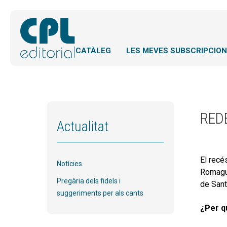
CATÀLEG
LES MEVES SUBSCRIPCIO
RED
Actualitat
El recé
Notícies
Romague
Pregària dels fidels i
de Sant
suggeriments per als cants
¿Per q