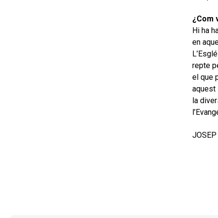
¿Com ve
Hi ha h
en aque
L’Esglé
repte p
el que 
aquest 
la dive
l’Evang
JOSEP