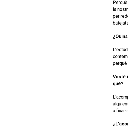
Perquè 
la nost
per red
batejats
¿Quins
L’estudi
contemp
perquè 
Vostè 
què?
L’acomp
algú en
a fixar
¿L’aco