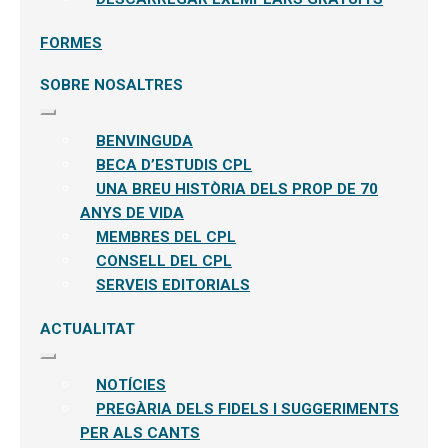
FORMES
SOBRE NOSALTRES
Expandeix
el
BENVINGUDA
menú
secundari
BECA D’ESTUDIS CPL
UNA BREU HISTÒRIA DELS PROP DE 70
ANYS DE VIDA
MEMBRES DEL CPL
CONSELL DEL CPL
SERVEIS EDITORIALS
ACTUALITAT
Expandeix
el
NOTÍCIES
menú
secundari
PREGÀRIA DELS FIDELS I SUGGERIMENTS
PER ALS CANTS