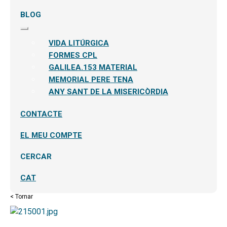
BLOG
Expandeix
el
VIDA LITÚRGICA
menú
secundari
FORMES CPL
GALILEA.153 MATERIAL
MEMORIAL PERE TENA
ANY SANT DE LA MISERICÒRDIA
CONTACTE
EL MEU COMPTE
CERCAR
CAT
< Tornar