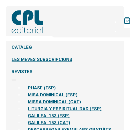
CATÀLEG
LES MEVES SUBSCRIPCIONS
REVISTES
Expandeix
el
PHASE (ESP)
menú
secundari
MISA DOMINICAL (ESP)
MISSA DOMINICAL (CAT)
LITURGIA Y ESPIRITUALIDAD (ESP)
GALILEA. 153 (ESP)
GALILEA. 153 (CAT)
DESCARREGAR EXEMPLARS GRATUÏTS