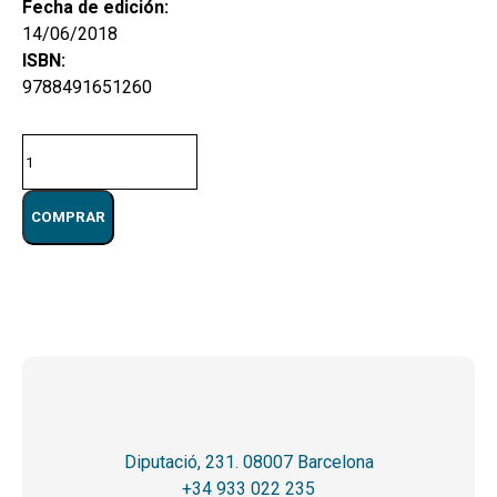
Fecha de edición:
14/06/2018
ISBN:
9788491651260
quantitat
de
Intel·ligència
COMPRAR
pastoral.
Eixos
per
una
reflexió
teològica
Diputació, 231. 08007 Barcelona
+34 933 022 235