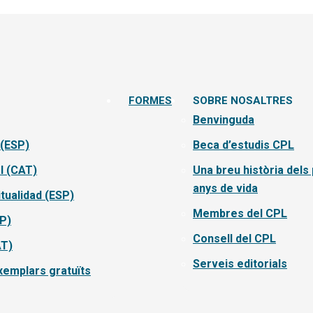
FORMES
SOBRE NOSALTRES
Benvinguda
 (ESP)
Beca d’estudis CPL
l (CAT)
Una breu història dels
anys de vida
itualidad (ESP)
Membres del CPL
SP)
Consell del CPL
AT)
Serveis editorials
emplars gratuïts