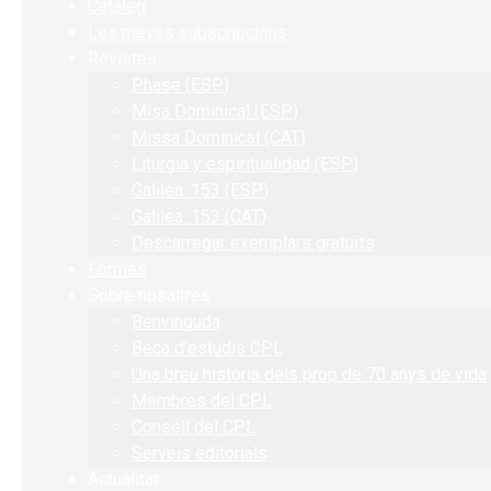
Catàleg
Les meves subscripcions
Revistes
Phase (ESP)
Misa Dominical (ESP)
Missa Dominical (CAT)
Liturgia y espiritualidad (ESP)
Galilea. 153 (ESP)
Galilea. 153 (CAT)
Descarregar exemplars gratuïts
Formes
Sobre nosaltres
Benvinguda
Beca d’estudis CPL
Una breu història dels prop de 70 anys de vida
Membres del CPL
Consell del CPL
Serveis editorials
Actualitat