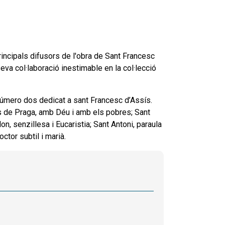
principals difusors de l'obra de Sant Francesc
seva col·laboració inestimable en la col·lecció
 número dos dedicat a sant Francesc d’Assís.
s de Praga, amb Déu i amb els pobres; Sant
n, senzillesa i Eucaristia; Sant Antoni, paraula
ctor subtil i marià.