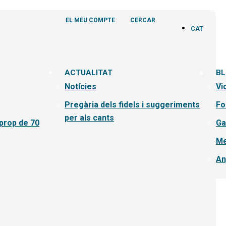
EL MEU COMPTE
CERCAR
CAT
ACTUALITAT
B
Notícies
Vi
Pregària dels fidels i suggeriments
Fo
per als cants
 prop de 70
Ga
Me
An