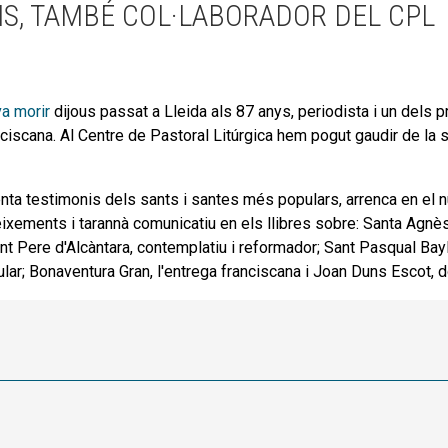
S, TAMBÉ COL·LABORADOR DEL CPL
va morir
dijous passat a Lleida als 87 anys, periodista i un dels 
franciscana. Al Centre de Pastoral Litúrgica hem pogut gaudir de la 
enta testimonis dels sants i santes més populars, arrenca en el
ixements i tarannà comunicatiu en els llibres sobre: Santa Agnè
nt Pere d'Alcàntara, contemplatiu i reformador; Sant Pasqual Baylo
lar; Bonaventura Gran, l'entrega franciscana i Joan Duns Escot, do