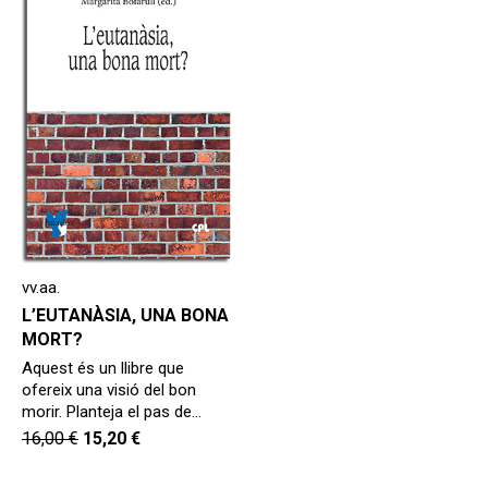
secund
EL MEU COMPTE
CERCAR
CAT
ESP
vv.aa.
L’EUTANÀSIA, UNA BONA
MORT?
Aquest és un llibre que
ofereix una visió del bon
morir. Planteja el pas de…
16,00
€
15,20
€