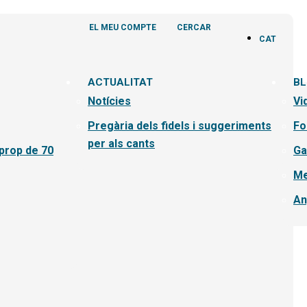
EL MEU COMPTE
CERCAR
CAT
ACTUALITAT
B
Notícies
Vi
Pregària dels fidels i suggeriments
Fo
per als cants
 prop de 70
Ga
Me
An