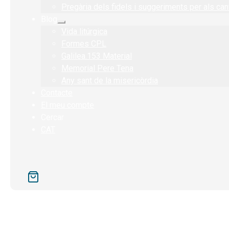
menú
Pregària dels fidels i suggeriments per als can
secundari
Blog
Expandeix
Vida litúrgica
el
menú
Formes CPL
secundari
Galilea.153 Material
Memorial Pere Tena
Any sant de la misericòrdia
Contacte
El meu compte
Cercar
CAT