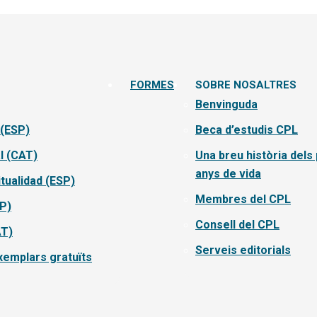
FORMES
SOBRE NOSALTRES
Benvinguda
 (ESP)
Beca d’estudis CPL
l (CAT)
Una breu història dels
anys de vida
itualidad (ESP)
Membres del CPL
SP)
Consell del CPL
AT)
Serveis editorials
emplars gratuïts