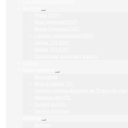
Les meves subscripcions
Revistes
Expandeix
Phase (ESP)
el
menú
Misa Dominical (ESP)
secundari
Missa Dominical (CAT)
Liturgia y espiritualidad (ESP)
Galilea. 153 (ESP)
Galilea. 153 (CAT)
Descarregar exemplars gratuïts
Formes
Sobre nosaltres
Expandeix
Benvinguda
el
menú
Beca d’estudis CPL
secundari
Una breu història dels prop de 70 anys de vida
Membres del CPL
Consell del CPL
Serveis editorials
Actualitat
Expandeix
Notícies
el