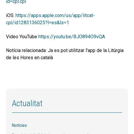
id=cpl.cpl
iOS:
https://apps.apple.com/us/app/litcat-
cpl/id1283136025?l=es&ls=1
Video YouTube
https://youtu.be/BJO894O9vQA
Notícia relacionada: Ja es pot utilitzar l'app de la Litúrgia
de les Hores en català
Actualitat
Notícies