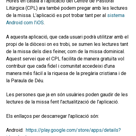
Hores en català a l’aplicació del Centre de Pastoral
secund
EL MEU COMPTE
Litúrgica (CPL) ara també podem pregar amb les lectures
de la missa. L’aplicació es pot trobar tant per al
sistema
CERCAR
Android com l’iOS
.
CAT
A aquesta aplicació, que cada usuari podrà utilitzar amb el
propi de la diòcesi on es trobi, se sumen les lectures tant
de la missa dels dies feiner, com de la missa dominical.
Aquest servei que el CPL facilita de manera gratuïta vol
contribuir que cada fidel i comunitat accedeixi d’una
manera més fàcil a la riquesa de la pregària cristiana i de
la Paraula de Déu.
Les persones que ja en són usuàries poden gaudir de les
lectures de la missa fent l’actualització de l’aplicació.
Els enllaços per descarregar l'aplicació són:
Android:
https://play.google.com/store/apps/details?