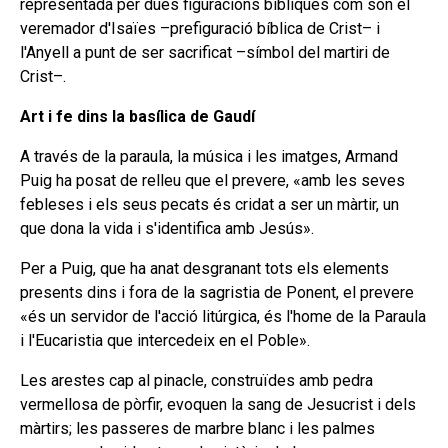
representada per dues figuracions bíbliques com són el
veremador d'Isaïes –prefiguració bíblica de Crist– i
l'Anyell a punt de ser sacrificat –símbol del martiri de
Crist–.
Art i fe dins la basílica de Gaudí
A través de la paraula, la música i les imatges, Armand
Puig ha posat de relleu que el prevere, «amb les seves
febleses i els seus pecats és cridat a ser un màrtir, un
que dona la vida i s'identifica amb Jesús».
Per a Puig, que ha anat desgranant tots els elements
presents dins i fora de la sagristia de Ponent, el prevere
«és un servidor de l'acció litúrgica, és l'home de la Paraula
i l'Eucaristia que intercedeix en el Poble».
Les arestes cap al pinacle, construïdes amb pedra
vermellosa de pòrfir, evoquen la sang de Jesucrist i dels
màrtirs; les passeres de marbre blanc i les palmes