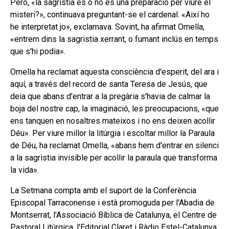
Però, «la sagristia és o no és una preparació per viure el
misteri?», continuava preguntant-se el cardenal. «Així ho
he interpretat jo», exclamava. Sovint, ha afirmat Omella,
«entrem dins la sagristia xerrant, o fumant inclús en temps
que s'hi podia».
Omella ha reclamat aquesta consciència d'esperit, del ara i
aquí, a través del record de santa Teresa de Jesús, que
deia que abans d'entrar a la pregària s'havia de calmar la
boja del nostre cap, la imaginació, les preocupacions, «que
ens tanquen en nosaltres mateixos i no ens deixen acollir
Déu». Per viure millor la litúrgia i escoltar millor la Paraula
de Déu, ha reclamat Omella, «abans hem d'entrar en silenci
a la sagristia invisible per acollir la paraula que transforma
la vida».
La Setmana compta amb el suport de la Conferència
Episcopal Tarraconense i està promoguda per l'Abadia de
Montserrat, l'Associació Bíblica de Catalunya, el Centre de
Pastoral Litúrgica, l'Editorial Claret i Ràdio Estel-Catalunya