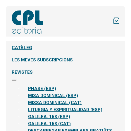
CATÀLEG
LES MEVES SUBSCRIPCIONS
REVISTES
Expandeix
el
PHASE (ESP)
menú
secundari
MISA DOMINICAL (ESP)
MISSA DOMINICAL (CAT)
LITURGIA Y ESPIRITUALIDAD (ESP)
GALILEA. 153 (ESP)
GALILEA. 153 (CAT)
DESCARREGAR EXEMPLARS GRATUÏTS