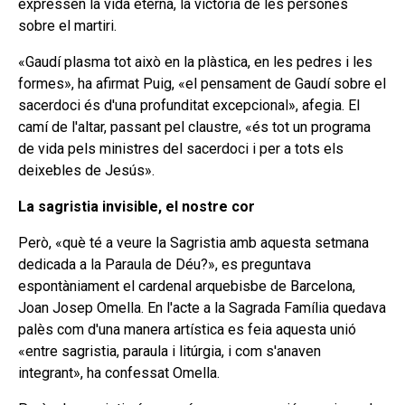
expressen la vida eterna, la victòria de les persones
sobre el martiri.
«Gaudí plasma tot això en la plàstica, en les pedres i les
formes», ha afirmat Puig, «el pensament de Gaudí sobre el
sacerdoci és d'una profunditat excepcional», afegia. El
camí de l'altar, passant pel claustre, «és tot un programa
de vida pels ministres del sacerdoci i per a tots els
deixebles de Jesús».
La sagristia invisible, el nostre cor
Però, «què té a veure la Sagristia amb aquesta setmana
dedicada a la Paraula de Déu?», es preguntava
espontàniament el cardenal arquebisbe de Barcelona,
Joan Josep Omella. En l'acte a la Sagrada Família quedava
palès com d'una manera artística es feia aquesta unió
«entre sagristia, paraula i litúrgia, i com s'anaven
integrant», ha confessat Omella.