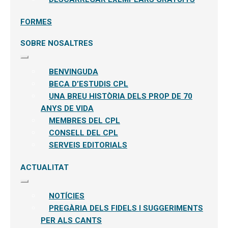
FORMES
SOBRE NOSALTRES
Expandeix
el
BENVINGUDA
menú
secundari
BECA D’ESTUDIS CPL
UNA BREU HISTÒRIA DELS PROP DE 70
ANYS DE VIDA
MEMBRES DEL CPL
CONSELL DEL CPL
SERVEIS EDITORIALS
ACTUALITAT
Expandeix
el
NOTÍCIES
menú
secundari
PREGÀRIA DELS FIDELS I SUGGERIMENTS
PER ALS CANTS