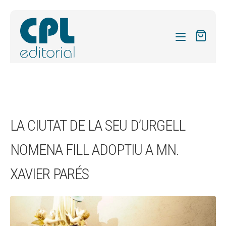
CATÀLEG
LES MEVES SUBSCRIPCIONS
Expand
REVISTES
LA CIUTAT DE LA SEU D’URGELL
el
FORMES
menú
NOMENA FILL ADOPTIU A MN.
secund
Expand
SOBRE NOSALTRES
el
XAVIER PARÉS
Expand
ACTUALITAT
menú
el
secund
Expand
BLOG
menú
el
secund
CONTACTE
menú