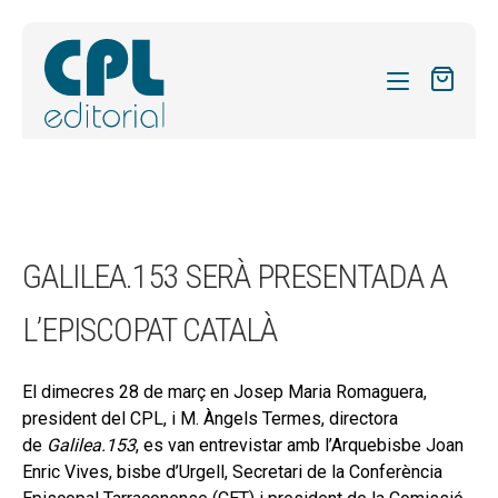
CATÀLEG
LES MEVES SUBSCRIPCIONS
Expand
REVISTES
GALILEA.153 SERÀ PRESENTADA A
el
FORMES
menú
L’EPISCOPAT CATALÀ
secund
Expand
SOBRE NOSALTRES
el
Expand
ACTUALITAT
menú
El dimecres 28 de març en Josep Maria Romaguera,
el
secund
president del CPL, i M. Àngels Termes, directora
Expand
BLOG
menú
de
Galilea.153
, es van entrevistar amb l’Arquebisbe Joan
el
secund
Enric Vives, bisbe d’Urgell, Secretari de la Conferència
CONTACTE
menú