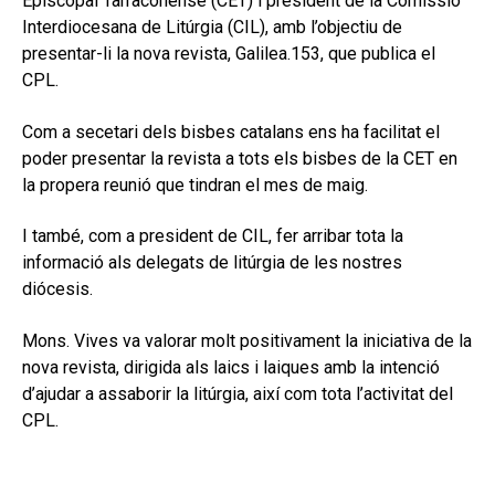
Episcopal Tarraconense (CET) i president de la Comissió
secund
EL MEU COMPTE
Interdiocesana de Litúrgia (CIL), amb l’objectiu de
presentar-li la nova revista, Galilea.153, que publica el
CERCAR
CPL.
CAT
Com a secetari dels bisbes catalans ens ha facilitat el
poder presentar la revista a tots els bisbes de la CET en
la propera reunió que tindran el mes de maig.
I també, com a president de CIL, fer arribar tota la
informació als delegats de litúrgia de les nostres
diócesis.
Mons. Vives va valorar molt positivament la iniciativa de la
nova revista, dirigida als laics i laiques amb la intenció
d’ajudar a assaborir la litúrgia, així com tota l’activitat del
CPL.