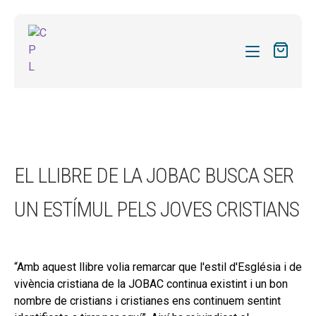
CATÀLEG
LES MEVES SUBSCRIPCIONS
Expand
REVISTES
EL LLIBRE DE LA JOBAC BUSCA SER
el
FORMES
menú
UN ESTÍMUL PELS JOVES CRISTIANS
secund
Expand
SOBRE NOSALTRES
el
Expand
ACTUALITAT
menú
el
secund
“Amb aquest llibre volia remarcar que l'estil d'Església i de
Expand
BLOG
menú
vivència cristiana de la JOBAC continua existint i un bon
el
secund
CONTACTE
nombre de cristians i cristianes ens continuem sentint
menú