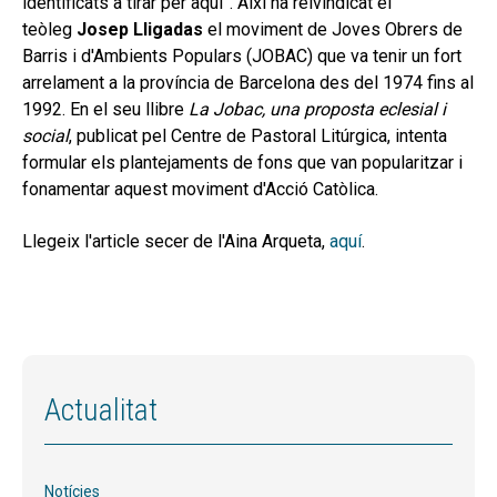
identificats a tirar per aquí”. Així ha reivindicat el
secund
EL MEU COMPTE
teòleg
Josep Lligadas
el moviment de Joves Obrers de
Barris i d'Ambients Populars (JOBAC) que va tenir un fort
CERCAR
arrelament a la província de Barcelona des del 1974 fins al
CAT
1992. En el seu llibre
La Jobac, una proposta eclesial i
social
, publicat pel Centre de Pastoral Litúrgica, intenta
formular els plantejaments de fons que van popularitzar i
fonamentar aquest moviment d'Acció Catòlica.
Llegeix l'article secer de l'Aina Arqueta,
aquí
.
Actualitat
Notícies