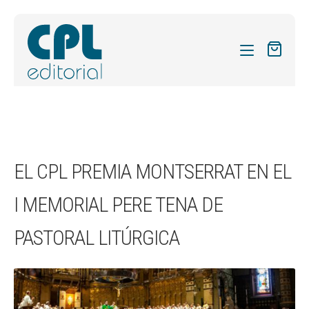
CATÀLEG
LES MEVES SUBSCRIPCIONS
Expand
REVISTES
EL CPL PREMIA MONTSERRAT EN EL
el
FORMES
menú
I MEMORIAL PERE TENA DE
secund
Expand
SOBRE NOSALTRES
el
PASTORAL LITÚRGICA
Expand
ACTUALITAT
menú
el
secund
Expand
BLOG
menú
el
secund
CONTACTE
menú