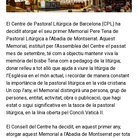
secund
EL MEU COMPTE
CERCAR
El Centre de Pastoral Litúrgica de Barcelona (CPL) ha
CAT
decidit atorgar el seu primer Memorial Pere Tena de
Pastoral Litúrgica a l’Abadia de Montserrat. Aquest
Memorial, instituït per l’Assemblea del Centre el passat
mes de setembre, té com a objectiu mantenir viva la
memòria del bisbe Tena com a pedagog de la litúrgia,
donar relleu a tot allò que ajuda a viure la litúrgia de
l’Església en el món actual, i recordar de manera constant
la importància de la pastoral litúrgica en la vida cristiana.
Un cop l’any, el Memorial distingirà una persona, grup de
persones, entitat, activitat, obra o publicació, que hagi
estat o sigui significativa en la tasca de la pastoral
litúrgica, en la línia oberta pel Concili Vaticà II.
El Consell del Centre ha decidit, en aquest primer any,
atorgar aquest Memorial a l’Abadia de Montserrat per tota