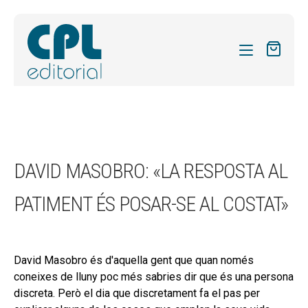
CATÀLEG
LES MEVES SUBSCRIPCIONS
Expand
REVISTES
DAVID MASOBRO: «LA RESPOSTA AL
el
FORMES
menú
PATIMENT ÉS POSAR-SE AL COSTAT»
secund
Expand
SOBRE NOSALTRES
el
Expand
ACTUALITAT
menú
el
secund
David Masobro és d'aquella gent que quan només
Expand
BLOG
menú
coneixes de lluny poc més sabries dir que és una persona
el
secund
CONTACTE
discreta. Però el dia que discretament fa el pas per
menú