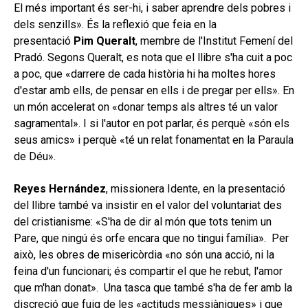
El més important és ser-hi, i saber aprendre dels pobres i
dels senzills». És la reflexió que feia en la
presentació
Pim Queralt
, membre de l'Institut Femení del
Pradó. Segons Queralt, es nota que el llibre s'ha cuit a poc
a poc, que «darrere de cada història hi ha moltes hores
d'estar amb ells, de pensar en ells i de pregar per ells». En
un món accelerat on «donar temps als altres té un valor
sagramental». I si l'autor en pot parlar, és perquè «són els
seus amics» i perquè «té un relat fonamentat en la Paraula
de Déu».
Reyes Hernández
, missionera Idente, en la presentació
del llibre també va insistir en el valor del voluntariat des
del cristianisme: «S'ha de dir al món que tots tenim un
Pare, que ningú és orfe encara que no tingui família». Per
això, les obres de misericòrdia «no són una acció, ni la
feina d'un funcionari; és compartir el que he rebut, l'amor
que m'han donat». Una tasca que també s'ha de fer amb la
discreció que fuig de les «actituds messiàniques» i que