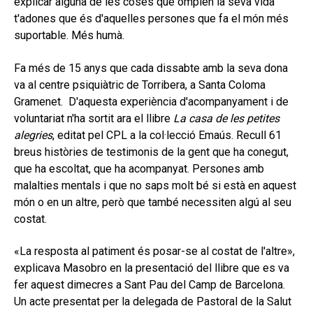
explicar alguna de les coses que omplen la seva vida
secund
EL MEU COMPTE
t'adones que és d'aquelles persones que fa el món més
suportable. Més humà.
CERCAR
Fa més de 15 anys que cada dissabte amb la seva dona
CAT
va al centre psiquiàtric de Torribera, a Santa Coloma
Gramenet. D'aquesta experiència d'acompanyament i de
voluntariat n'ha sortit ara el llibre
La casa de les petites
alegries
, editat pel CPL a la col·lecció Emaús. Recull 61
breus històries de testimonis de la gent que ha conegut,
que ha escoltat, que ha acompanyat. Persones amb
malalties mentals i que no saps molt bé si està en aquest
món o en un altre, però que també necessiten algú al seu
costat.
«La resposta al patiment és posar-se al costat de l'altre»,
explicava Masobro en la presentació del llibre que es va
fer aquest dimecres a Sant Pau del Camp de Barcelona.
Un acte presentat per la delegada de Pastoral de la Salut