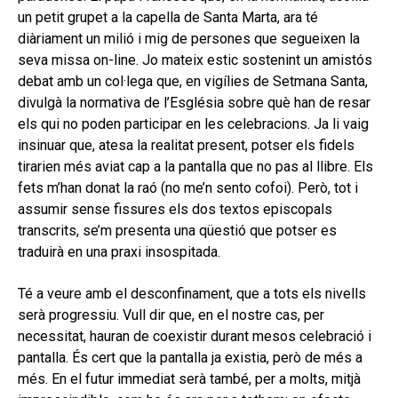
un petit grupet a la capella de Santa Marta, ara té
diàriament un milió i mig de persones que segueixen la
seva missa on-line. Jo mateix estic sostenint un amistós
debat amb un col·lega que, en vigílies de Setmana Santa,
divulgà la normativa de l’Església sobre què han de resar
els qui no poden participar en les celebracions. Ja li vaig
insinuar que, atesa la realitat present, potser els fidels
tirarien més aviat cap a la pantalla que no pas al llibre. Els
fets m’han donat la raó (no me’n sento cofoi). Però, tot i
assumir sense fissures els dos textos episcopals
transcrits, se’m presenta una qüestió que potser es
traduirà en una praxi insospitada.
Té a veure amb el desconfinament, que a tots els nivells
serà progressiu. Vull dir que, en el nostre cas, per
necessitat, hauran de coexistir durant mesos celebració i
pantalla. És cert que la pantalla ja existia, però de més a
més. En el futur immediat serà també, per a molts, mitjà