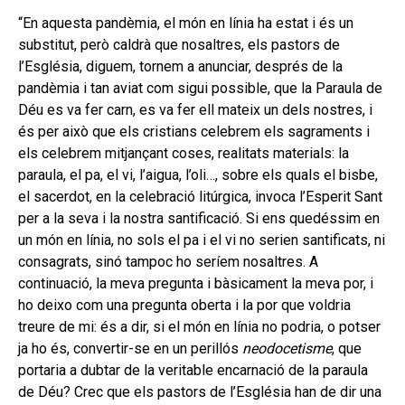
secund
EL MEU COMPTE
“En aquesta pandèmia, el món en línia ha estat i és un
substitut, però caldrà que nosaltres, els pastors de
CERCAR
l’Església, diguem, tornem a anunciar, després de la
pandèmia i tan aviat com sigui possible, que la Paraula de
CAT
Déu es va fer carn, es va fer ell mateix un dels nostres, i
és per això que els cristians celebrem els sagraments i
els celebrem mitjançant coses, realitats materials: la
paraula, el pa, el vi, l’aigua, l’oli…, sobre els quals el bisbe,
el sacerdot, en la celebració litúrgica, invoca l’Esperit Sant
per a la seva i la nostra santificació. Si ens quedéssim en
un món en línia, no sols el pa i el vi no serien santificats, ni
consagrats, sinó tampoc ho seríem nosaltres. A
continuació, la meva pregunta i bàsicament la meva por, i
ho deixo com una pregunta oberta i la por que voldria
treure de mi: és a dir, si el món en línia no podria, o potser
ja ho és, convertir-se en un perillós
neodocetisme
, que
portaria a dubtar de la veritable encarnació de la paraula
de Déu? Crec que els pastors de l’Església han de dir una