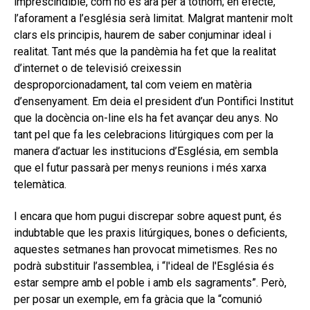
imprescindible, com ho és ara per a tothom; en efecte,
l’aforament a l’església serà limitat. Malgrat mantenir molt
clars els principis, haurem de saber conjuminar ideal i
realitat. Tant més que la pandèmia ha fet que la realitat
d’internet o de televisió creixessin
desproporcionadament, tal com veiem en matèria
d’ensenyament. Em deia el president d’un Pontifici Institut
que la docència on-line els ha fet avançar deu anys. No
tant pel que fa les celebracions litúrgiques com per la
manera d’actuar les institucions d’Església, em sembla
que el futur passarà per menys reunions i més xarxa
telemàtica.
I encara que hom pugui discrepar sobre aquest punt, és
indubtable que les praxis litúrgiques, bones o deficients,
aquestes setmanes han provocat mimetismes. Res no
podrà substituir l’assemblea, i “l'ideal de l'Església és
estar sempre amb el poble i amb els sagraments”. Però,
per posar un exemple, em fa gràcia que la “comunió