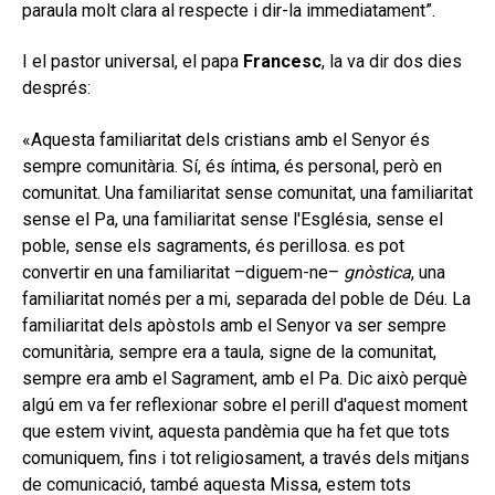
paraula molt clara al respecte i dir-la immediatament”.
I el pastor universal, el papa
Francesc
, la va dir dos dies
després:
«Aquesta familiaritat dels cristians amb el Senyor és
sempre comunitària. Sí, és íntima, és personal, però en
comunitat. Una familiaritat sense comunitat, una familiaritat
sense el Pa, una familiaritat sense l'Església, sense el
poble, sense els sagraments, és perillosa. es pot
convertir en una familiaritat –diguem-ne–
gnòstica
, una
familiaritat només per a mi, separada del poble de Déu. La
familiaritat dels apòstols amb el Senyor va ser sempre
comunitària, sempre era a taula, signe de la comunitat,
sempre era amb el Sagrament, amb el Pa. Dic això perquè
algú em va fer reflexionar sobre el perill d'aquest moment
que estem vivint, aquesta pandèmia que ha fet que tots
comuniquem, fins i tot religiosament, a través dels mitjans
de comunicació, també aquesta Missa, estem tots