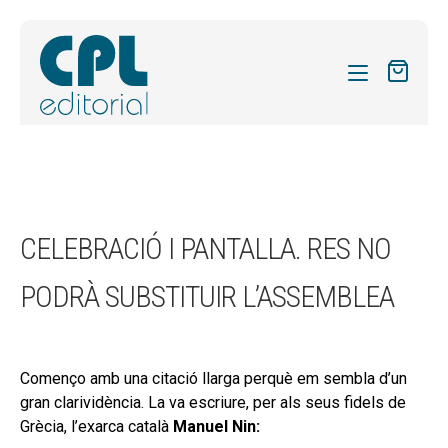
CATÀLEG
LES MEVES SUBSCRIPCIONS
Expand
REVISTES
CELEBRACIÓ I PANTALLA. RES NO
el
FORMES
menú
PODRÀ SUBSTITUIR L’ASSEMBLEA
secund
Expand
SOBRE NOSALTRES
el
Expand
ACTUALITAT
menú
el
secund
Començo amb una citació llarga perquè em sembla d’un
Expand
BLOG
menú
gran clarividència. La va escriure, per als seus fidels de
el
secund
CONTACTE
Grècia, l’exarca català
Manuel Nin
:
menú