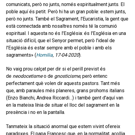
comunicats, però no junts, només espiritualment junts. El
poble aquí és petit. Però hi ha un gran poble: estem junts,
però no junts. També el Sagrament, l'Eucaristia, la gent que
està connectada amb nosaltres només té la comunió
espiritual. I aquesta no és l'Església: és l'Església en una
situació difícil, que el Senyor permet, però l'ideal de
l'Església és estar sempre amb el poble i amb els
sagraments» (
Homilia
,
17-04-2020
).
No vaig prou calçat per dir si el perill previst és
de
neodocetisme
o de
gnosticisme
, però entenc
perfectament què volen dir aquests pastors. Tant més
que, amb paraules més planeres, grans prohoms italians
(Enzo Bianchi, Andrea Riccardi…) i també gent d’aquí van
en la mateixa línia de situar el lloc del sagrament en la
presència i no en la pantalla.
Tanmateix la situació anormal que estem vivint ofereix
paradoxes. El papa Francesc que, en la normalitat, acollia