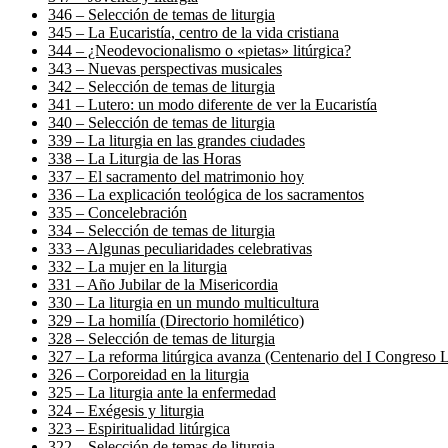
346 – Selección de temas de liturgia
345 – La Eucaristía, centro de la vida cristiana
344 – ¿Neodevocionalismo o «pietas» litúrgica?
343 – Nuevas perspectivas musicales
342 – Selección de temas de liturgia
341 – Lutero: un modo diferente de ver la Eucaristía
340 – Selección de temas de liturgia
339 – La liturgia en las grandes ciudades
338 – La Liturgia de las Horas
337 – El sacramento del matrimonio hoy
336 – La explicación teológica de los sacramentos
335 – Concelebración
334 – Selección de temas de liturgia
333 – Algunas peculiaridades celebrativas
332 – La mujer en la liturgia
331 – Año Jubilar de la Misericordia
330 – La liturgia en un mundo multicultura
329 – La homilía (Directorio homilético)
328 – Selección de temas de liturgia
327 – La reforma litúrgica avanza (Centenario del I Congreso L
326 – Corporeidad en la liturgia
325 – La liturgia ante la enfermedad
324 – Exégesis y liturgia
323 – Espiritualidad litúrgica
322 – Selección de temas de liturgia