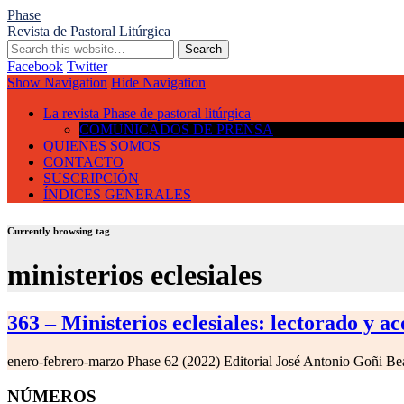
Phase
Revista de Pastoral Litúrgica
Facebook
Twitter
Show Navigation
Hide Navigation
La revista Phase de pastoral litúrgica
COMUNICADOS DE PRENSA
QUIENES SOMOS
CONTACTO
SUSCRIPCIÓN
ÍNDICES GENERALES
Currently browsing tag
ministerios eclesiales
363 – Ministerios eclesiales: lectorado y ac
enero-febrero-marzo Phase 62 (2022) Editorial José Antonio Goñi B
NÚMEROS