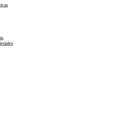
gicas
ón
esiales