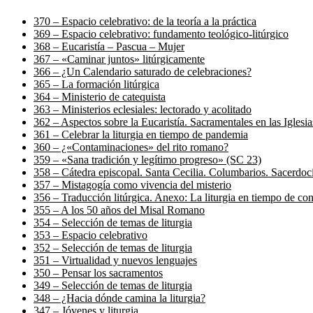
370 – Espacio celebrativo: de la teoría a la práctica
369 – Espacio celebrativo: fundamento teológico-litúrgico
368 – Eucaristía – Pascua – Mujer
367 – «Caminar juntos» litúrgicamente
366 – ¿Un Calendario saturado de celebraciones?
365 – La formación litúrgica
364 – Ministerio de catequista
363 – Ministerios eclesiales: lectorado y acolitado
362 – Aspectos sobre la Eucaristía. Sacramentales en las Iglesias
361 – Celebrar la liturgia en tiempo de pandemia
360 – ¿«Contaminaciones» del rito romano?
359 – «Sana tradición y legítimo progreso» (SC 23)
358 – Cátedra episcopal. Santa Cecilia. Columbarios. Sacerdoci
357 – Mistagogía como vivencia del misterio
356 – Traducción litúrgica. Anexo: La liturgia en tiempo de co
355 – A los 50 años del Misal Romano
354 – Selección de temas de liturgia
353 – Espacio celebrativo
352 – Selección de temas de liturgia
351 – Virtualidad y nuevos lenguajes
350 – Pensar los sacramentos
349 – Selección de temas de liturgia
348 – ¿Hacia dónde camina la liturgia?
347 – Jóvenes y liturgia