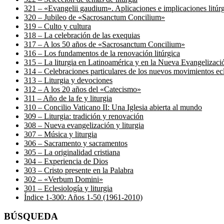
321 – «Evangelii gaudium». Aplicaciones e implicaciones litúr
320 – Jubileo de «Sacrosanctum Concilium»
319 – Culto y cultura
318 – La celebración de las exequias
317 – A los 50 años de «Sacrosanctum Concilium»
316 – Los fundamentos de la renovación litúrgica
315 – La liturgia en Latinoamérica y en la Nueva Evangelizaci
314 – Celebraciones particulares de los nuevos movimientos ecl
313 – Liturgia y devociones
312 – A los 20 años del «Catecismo»
311 – Año de la fe y liturgia
310 – Concilio Vaticano II: Una Iglesia abierta al mundo
309 – Liturgia: tradición y renovación
308 – Nueva evangelización y liturgia
307 – Música y liturgia
306 – Sacramento y sacramentos
305 – La originalidad cristiana
304 – Experiencia de Dios
303 – Cristo presente en la Palabra
302 – «Verbum Domini»
301 – Eclesiología y liturgia
Índice 1-300: Años 1-50 (1961-2010)
BÚSQUEDA