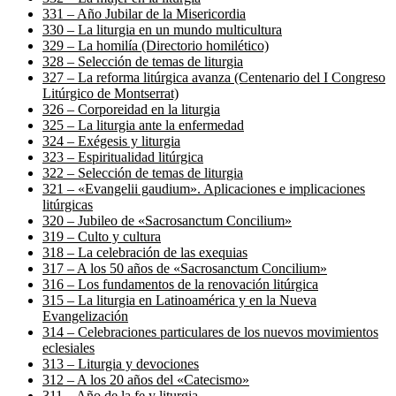
331 – Año Jubilar de la Misericordia
330 – La liturgia en un mundo multicultura
329 – La homilía (Directorio homilético)
328 – Selección de temas de liturgia
327 – La reforma litúrgica avanza (Centenario del I Congreso
Litúrgico de Montserrat)
326 – Corporeidad en la liturgia
325 – La liturgia ante la enfermedad
324 – Exégesis y liturgia
323 – Espiritualidad litúrgica
322 – Selección de temas de liturgia
321 – «Evangelii gaudium». Aplicaciones e implicaciones
litúrgicas
320 – Jubileo de «Sacrosanctum Concilium»
319 – Culto y cultura
318 – La celebración de las exequias
317 – A los 50 años de «Sacrosanctum Concilium»
316 – Los fundamentos de la renovación litúrgica
315 – La liturgia en Latinoamérica y en la Nueva
Evangelización
314 – Celebraciones particulares de los nuevos movimientos
eclesiales
313 – Liturgia y devociones
312 – A los 20 años del «Catecismo»
311 – Año de la fe y liturgia