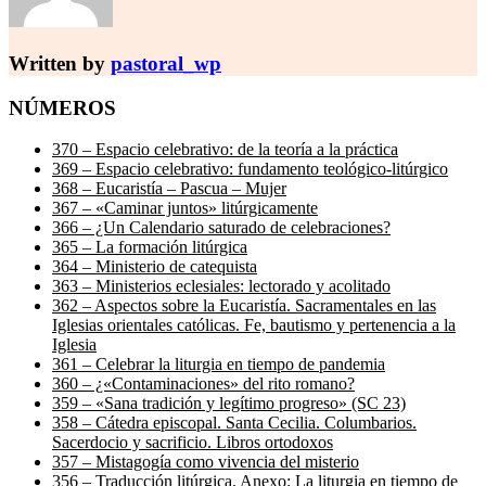
Written by
pastoral_wp
NÚMEROS
370 – Espacio celebrativo: de la teoría a la práctica
369 – Espacio celebrativo: fundamento teológico-litúrgico
368 – Eucaristía – Pascua – Mujer
367 – «Caminar juntos» litúrgicamente
366 – ¿Un Calendario saturado de celebraciones?
365 – La formación litúrgica
364 – Ministerio de catequista
363 – Ministerios eclesiales: lectorado y acolitado
362 – Aspectos sobre la Eucaristía. Sacramentales en las
Iglesias orientales católicas. Fe, bautismo y pertenencia a la
Iglesia
361 – Celebrar la liturgia en tiempo de pandemia
360 – ¿«Contaminaciones» del rito romano?
359 – «Sana tradición y legítimo progreso» (SC 23)
358 – Cátedra episcopal. Santa Cecilia. Columbarios.
Sacerdocio y sacrificio. Libros ortodoxos
357 – Mistagogía como vivencia del misterio
356 – Traducción litúrgica. Anexo: La liturgia en tiempo de