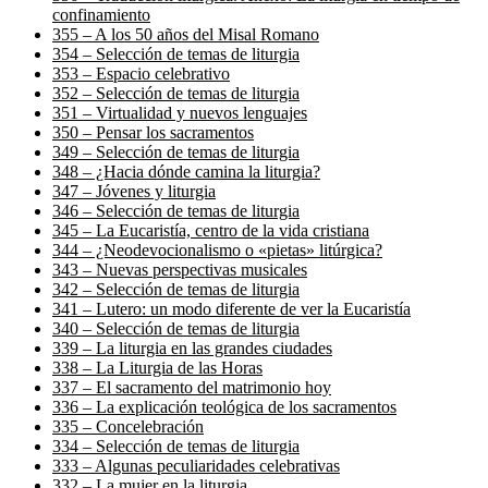
confinamiento
355 – A los 50 años del Misal Romano
354 – Selección de temas de liturgia
353 – Espacio celebrativo
352 – Selección de temas de liturgia
351 – Virtualidad y nuevos lenguajes
350 – Pensar los sacramentos
349 – Selección de temas de liturgia
348 – ¿Hacia dónde camina la liturgia?
347 – Jóvenes y liturgia
346 – Selección de temas de liturgia
345 – La Eucaristía, centro de la vida cristiana
344 – ¿Neodevocionalismo o «pietas» litúrgica?
343 – Nuevas perspectivas musicales
342 – Selección de temas de liturgia
341 – Lutero: un modo diferente de ver la Eucaristía
340 – Selección de temas de liturgia
339 – La liturgia en las grandes ciudades
338 – La Liturgia de las Horas
337 – El sacramento del matrimonio hoy
336 – La explicación teológica de los sacramentos
335 – Concelebración
334 – Selección de temas de liturgia
333 – Algunas peculiaridades celebrativas
332 – La mujer en la liturgia