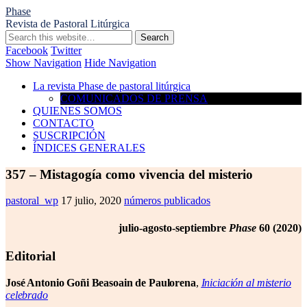
Phase
Revista de Pastoral Litúrgica
Facebook
Twitter
Show Navigation
Hide Navigation
La revista Phase de pastoral litúrgica
COMUNICADOS DE PRENSA
QUIENES SOMOS
CONTACTO
SUSCRIPCIÓN
ÍNDICES GENERALES
357 – Mistagogía como vivencia del misterio
pastoral_wp
17 julio, 2020
números publicados
julio-agosto-septiembre
Phase
60 (2020)
Editorial
José Antonio Goñi Beasoain de Paulorena
,
Iniciación al misterio
celebrado