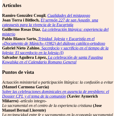
Artículos
Ramiro González Cougil
,
Cualidades del mistagogo
Joan Torra i Bitlloch,
El sermón 227 de san Agustín, una
catequesis para la vivencia de la Eucaristía
Guillermo Rosas Díaz
,
La celebración litúrgica: experiencia del
misterio
Pablo Blanco Sarto,
Trinidad, Iglesia y Eucaristía en el
«Documento de Múnich» (1982) del diálogo católico-ortodoxo
Gabriel Nieto Zahino
,
Sacerdocio y sacrificio en el tiempo de la
Iglesia: El sacerdocio en la Iglesia (I)
Salvador Aguilera López,
La celebración de santa Faustina
Kowalska en el Calendario Romano General
Puntos de vista
Actuación ministerial o participación litúrgica: la confusión a evitar
(Manuel Carmona Garcia)
Sobre las celebraciones dominicales en ausencia de presbítero: el
Dossier CPL y el tema de la comunión
(Xavier Aymerich
Miñarro)
-artículo integro-
Lo sacramental en el centro de la experiencia cristiana
(Jose
Manuel Bernal Llorente)
La reciprocidad entre fe y sacramentos en la economía sacramental