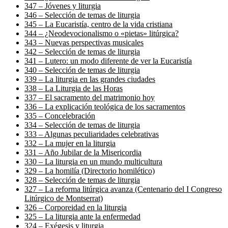
347 – Jóvenes y liturgia
346 – Selección de temas de liturgia
345 – La Eucaristía, centro de la vida cristiana
344 – ¿Neodevocionalismo o «pietas» litúrgica?
343 – Nuevas perspectivas musicales
342 – Selección de temas de liturgia
341 – Lutero: un modo diferente de ver la Eucaristía
340 – Selección de temas de liturgia
339 – La liturgia en las grandes ciudades
338 – La Liturgia de las Horas
337 – El sacramento del matrimonio hoy
336 – La explicación teológica de los sacramentos
335 – Concelebración
334 – Selección de temas de liturgia
333 – Algunas peculiaridades celebrativas
332 – La mujer en la liturgia
331 – Año Jubilar de la Misericordia
330 – La liturgia en un mundo multicultura
329 – La homilía (Directorio homilético)
328 – Selección de temas de liturgia
327 – La reforma litúrgica avanza (Centenario del I Congreso
Litúrgico de Montserrat)
326 – Corporeidad en la liturgia
325 – La liturgia ante la enfermedad
324 – Exégesis y liturgia