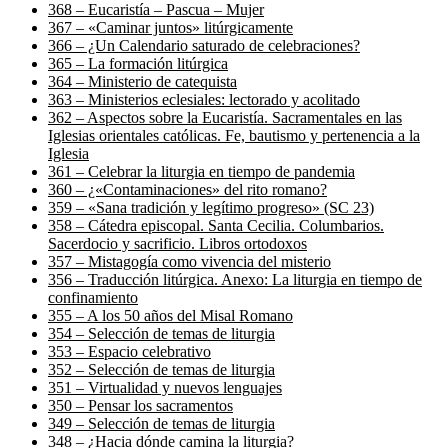
368 – Eucaristía – Pascua – Mujer
367 – «Caminar juntos» litúrgicamente
366 – ¿Un Calendario saturado de celebraciones?
365 – La formación litúrgica
364 – Ministerio de catequista
363 – Ministerios eclesiales: lectorado y acolitado
362 – Aspectos sobre la Eucaristía. Sacramentales en las
Iglesias orientales católicas. Fe, bautismo y pertenencia a la
Iglesia
361 – Celebrar la liturgia en tiempo de pandemia
360 – ¿«Contaminaciones» del rito romano?
359 – «Sana tradición y legítimo progreso» (SC 23)
358 – Cátedra episcopal. Santa Cecilia. Columbarios.
Sacerdocio y sacrificio. Libros ortodoxos
357 – Mistagogía como vivencia del misterio
356 – Traducción litúrgica. Anexo: La liturgia en tiempo de
confinamiento
355 – A los 50 años del Misal Romano
354 – Selección de temas de liturgia
353 – Espacio celebrativo
352 – Selección de temas de liturgia
351 – Virtualidad y nuevos lenguajes
350 – Pensar los sacramentos
349 – Selección de temas de liturgia
348 – ¿Hacia dónde camina la liturgia?