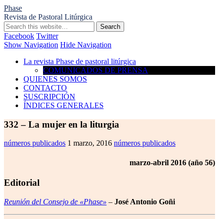
Phase
Revista de Pastoral Litúrgica
Facebook
Twitter
Show Navigation
Hide Navigation
La revista Phase de pastoral litúrgica
COMUNICADOS DE PRENSA
QUIENES SOMOS
CONTACTO
SUSCRIPCIÓN
ÍNDICES GENERALES
332 – La mujer en la liturgia
números publicados
1 marzo, 2016
números publicados
marzo-abril 2016 (año 56)
Editorial
Reunión del Consejo de «Phase»
–
José Antonio Goñi