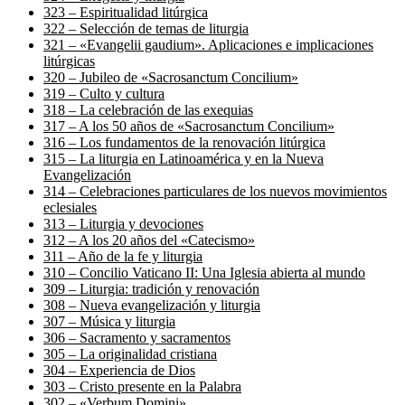
323 – Espiritualidad litúrgica
322 – Selección de temas de liturgia
321 – «Evangelii gaudium». Aplicaciones e implicaciones
litúrgicas
320 – Jubileo de «Sacrosanctum Concilium»
319 – Culto y cultura
318 – La celebración de las exequias
317 – A los 50 años de «Sacrosanctum Concilium»
316 – Los fundamentos de la renovación litúrgica
315 – La liturgia en Latinoamérica y en la Nueva
Evangelización
314 – Celebraciones particulares de los nuevos movimientos
eclesiales
313 – Liturgia y devociones
312 – A los 20 años del «Catecismo»
311 – Año de la fe y liturgia
310 – Concilio Vaticano II: Una Iglesia abierta al mundo
309 – Liturgia: tradición y renovación
308 – Nueva evangelización y liturgia
307 – Música y liturgia
306 – Sacramento y sacramentos
305 – La originalidad cristiana
304 – Experiencia de Dios
303 – Cristo presente en la Palabra
302 – «Verbum Domini»