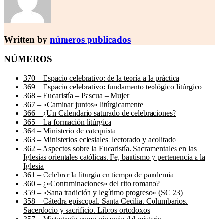
Written by
números publicados
NÚMEROS
370 – Espacio celebrativo: de la teoría a la práctica
369 – Espacio celebrativo: fundamento teológico-litúrgico
368 – Eucaristía – Pascua – Mujer
367 – «Caminar juntos» litúrgicamente
366 – ¿Un Calendario saturado de celebraciones?
365 – La formación litúrgica
364 – Ministerio de catequista
363 – Ministerios eclesiales: lectorado y acolitado
362 – Aspectos sobre la Eucaristía. Sacramentales en las
Iglesias orientales católicas. Fe, bautismo y pertenencia a la
Iglesia
361 – Celebrar la liturgia en tiempo de pandemia
360 – ¿«Contaminaciones» del rito romano?
359 – «Sana tradición y legítimo progreso» (SC 23)
358 – Cátedra episcopal. Santa Cecilia. Columbarios.
Sacerdocio y sacrificio. Libros ortodoxos
357 – Mistagogía como vivencia del misterio