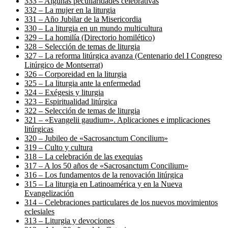
333 – Algunas peculiaridades celebrativas
332 – La mujer en la liturgia
331 – Año Jubilar de la Misericordia
330 – La liturgia en un mundo multicultura
329 – La homilía (Directorio homilético)
328 – Selección de temas de liturgia
327 – La reforma litúrgica avanza (Centenario del I Congreso
Litúrgico de Montserrat)
326 – Corporeidad en la liturgia
325 – La liturgia ante la enfermedad
324 – Exégesis y liturgia
323 – Espiritualidad litúrgica
322 – Selección de temas de liturgia
321 – «Evangelii gaudium». Aplicaciones e implicaciones
litúrgicas
320 – Jubileo de «Sacrosanctum Concilium»
319 – Culto y cultura
318 – La celebración de las exequias
317 – A los 50 años de «Sacrosanctum Concilium»
316 – Los fundamentos de la renovación litúrgica
315 – La liturgia en Latinoamérica y en la Nueva
Evangelización
314 – Celebraciones particulares de los nuevos movimientos
eclesiales
313 – Liturgia y devociones