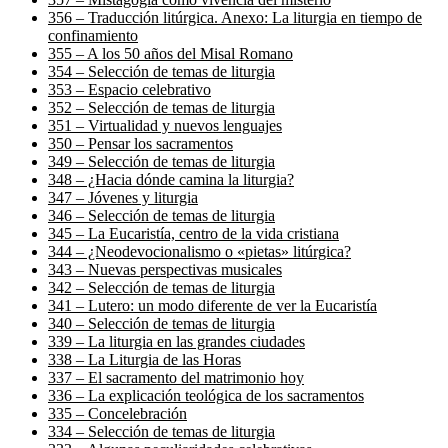
356 – Traducción litúrgica. Anexo: La liturgia en tiempo de
confinamiento
355 – A los 50 años del Misal Romano
354 – Selección de temas de liturgia
353 – Espacio celebrativo
352 – Selección de temas de liturgia
351 – Virtualidad y nuevos lenguajes
350 – Pensar los sacramentos
349 – Selección de temas de liturgia
348 – ¿Hacia dónde camina la liturgia?
347 – Jóvenes y liturgia
346 – Selección de temas de liturgia
345 – La Eucaristía, centro de la vida cristiana
344 – ¿Neodevocionalismo o «pietas» litúrgica?
343 – Nuevas perspectivas musicales
342 – Selección de temas de liturgia
341 – Lutero: un modo diferente de ver la Eucaristía
340 – Selección de temas de liturgia
339 – La liturgia en las grandes ciudades
338 – La Liturgia de las Horas
337 – El sacramento del matrimonio hoy
336 – La explicación teológica de los sacramentos
335 – Concelebración
334 – Selección de temas de liturgia