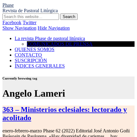
Phase
Revista de Pastoral Litúrgica
Facebook
Twitter
Show Navigation
Hide Navigation
La revista Phase de pastoral litúrgica
COMUNICADOS DE PRENSA
QUIENES SOMOS
CONTACTO
SUSCRIPCIÓN
ÍNDICES GENERALES
Currently browsing tag
Angelo Lameri
363 – Ministerios eclesiales: lectorado y
acolitado
enero-febrero-marzo Phase 62 (2022) Editorial José Antonio Goñi
Beásoain de Paulorena, «Hay diversidad de carismas… hay