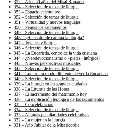
355 – A los 50 años del Misal Romano
354 – Selección de temas de liturgia
353 – Espacio celebrativo
352 – Selección de temas de liturgia
351 – Virtualidad y nuevos lenguajes
350 – Pensar los sacramentos
349 – Selección de temas de liturgia
348 – ¿Hacia dónde camina la liturgia?
347 – Jóvenes y liturgia
346 – Selección de temas de liturgia
345 – La Eucaristía, centro de la vida cristiana
344 – ¿Neodevocionalismo o «pietas» litúrgica?
343 – Nuevas perspectivas musicales
342 – Selección de temas de liturgia
341 – Lutero: un modo diferente de ver la Eucaristía
340 – Selección de temas de liturgia
339 – La liturgia en las grandes ciudades
338 – La Liturgia de las Horas
337 – El sacramento del matrimonio hoy
336 – La explicación teológica de los sacramentos
335 – Concelebración
334 – Selección de temas de liturgia
333 – Algunas peculiaridades celebrativas
332 – La mujer en la liturgia
331 – Año Jubilar de la Misericordia