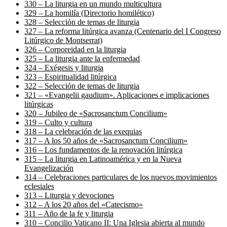
330 – La liturgia en un mundo multicultura
329 – La homilía (Directorio homilético)
328 – Selección de temas de liturgia
327 – La reforma litúrgica avanza (Centenario del I Congreso
Litúrgico de Montserrat)
326 – Corporeidad en la liturgia
325 – La liturgia ante la enfermedad
324 – Exégesis y liturgia
323 – Espiritualidad litúrgica
322 – Selección de temas de liturgia
321 – «Evangelii gaudium». Aplicaciones e implicaciones
litúrgicas
320 – Jubileo de «Sacrosanctum Concilium»
319 – Culto y cultura
318 – La celebración de las exequias
317 – A los 50 años de «Sacrosanctum Concilium»
316 – Los fundamentos de la renovación litúrgica
315 – La liturgia en Latinoamérica y en la Nueva
Evangelización
314 – Celebraciones particulares de los nuevos movimientos
eclesiales
313 – Liturgia y devociones
312 – A los 20 años del «Catecismo»
311 – Año de la fe y liturgia
310 – Concilio Vaticano II: Una Iglesia abierta al mundo