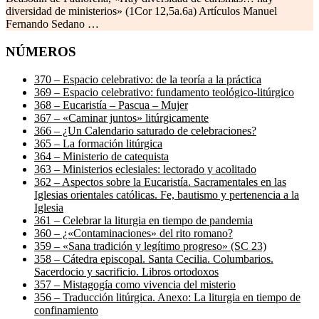
diversidad de ministerios» (1Cor 12,5a.6a) Artículos Manuel
Fernando Sedano …
NÚMEROS
370 – Espacio celebrativo: de la teoría a la práctica
369 – Espacio celebrativo: fundamento teológico-litúrgico
368 – Eucaristía – Pascua – Mujer
367 – «Caminar juntos» litúrgicamente
366 – ¿Un Calendario saturado de celebraciones?
365 – La formación litúrgica
364 – Ministerio de catequista
363 – Ministerios eclesiales: lectorado y acolitado
362 – Aspectos sobre la Eucaristía. Sacramentales en las
Iglesias orientales católicas. Fe, bautismo y pertenencia a la
Iglesia
361 – Celebrar la liturgia en tiempo de pandemia
360 – ¿«Contaminaciones» del rito romano?
359 – «Sana tradición y legítimo progreso» (SC 23)
358 – Cátedra episcopal. Santa Cecilia. Columbarios.
Sacerdocio y sacrificio. Libros ortodoxos
357 – Mistagogía como vivencia del misterio
356 – Traducción litúrgica. Anexo: La liturgia en tiempo de
confinamiento