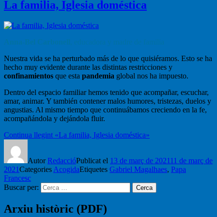
La familia, Iglesia doméstica
Anna-Bel Carbonell
, educadora y madre de familia
Nuestra vida se ha perturbado más de lo que quisiéramos. Esto se ha
hecho muy evidente durante las distintas restricciones y
confinamientos
que esta
pandemia
global nos ha impuesto.
Dentro del espacio familiar hemos tenido que acompañar, escuchar,
amar, animar. Y también contener malos humores, tristezas, duelos y
angustias. Al mismo tiempo que continuábamos creciendo en la fe,
acompañándola y dejándola fluir.
Continua llegint
«La familia, Iglesia doméstica»
Autor
Redacció
Publicat el
13 de març de 2021
11 de març de
2021
Categories
Acogida
Etiquetes
Gabriel Magalhaes
,
Papa
Francesc
Buscar per:
Cerca
Arxiu històric (PDF)