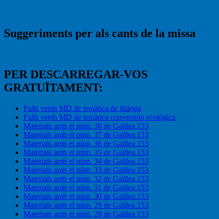
Suggeriments per als cants de la missa
PER DESCARREGAR-VOS
GRATUÏTAMENT:
Fulls verds MD de temàtica de litúrgia
Fulls verds MD de temàtica conversión ecològica
Materials amb el núm. 38 de Galilea.153
Materials amb el núm. 37 de Galilea.153
Materials amb el núm. 36 de Galilea.153
Materials amb el núm. 35 de Galilea.153
Materials amb el núm. 34 de Galilea.153
Materials amb el núm. 33 de Galilea.153
Materials amb el núm. 32 de Galilea.153
Materials amb el núm. 31 de Galilea.153
Materials amb el núm. 30 de Galilea.153
Materials amb el núm. 29 de Galilea.153
Materials amb el núm. 28 de Galilea.153