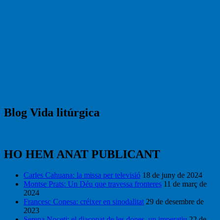
Blog Vida litúrgica
HO HEM ANAT PUBLICANT
Carles Cahuana: la missa per televisió
18 de juny de 2024
Montse Prats: Un Déu que travessa fronteres
11 de març de
2024
Francesc Conesa: créixer en sinodalitat
29 de desembre de
2023
Serena Noceti: el diaconat de les dones, un imperatiu
22 de