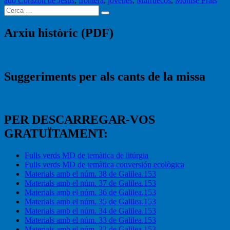
ado Corazón de Jesús
que
,
frontera
,
jóvenes
,
Marruecos
,
Montse Prats
Buscar
cruza
Cerca
per:
fronteras»
Arxiu històric (PDF)
Suggeriments per als cants de la missa
PER DESCARREGAR-VOS
GRATUÏTAMENT:
Fulls verds MD de temàtica de litúrgia
Fulls verds MD de temàtica conversión ecològica
Materials amb el núm. 38 de Galilea.153
Materials amb el núm. 37 de Galilea.153
Materials amb el núm. 36 de Galilea.153
Materials amb el núm. 35 de Galilea.153
Materials amb el núm. 34 de Galilea.153
Materials amb el núm. 33 de Galilea.153
Materials amb el núm. 32 de Galilea.153