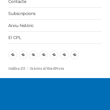
Contacte
Subscripcions
Arxiu històric
El CPL
Inici
¿Què
¿Quines
Contacte
Subscripcions
Arxiu
El
és
persones
històric
CPL
Galilea.153?
hi
Galilea.153
Gràcies al WordPress
ha
al
darrere?