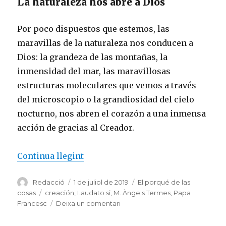
La naturaleza nos abre a Dios
Por poco dispuestos que estemos, las
maravillas de la naturaleza nos conducen a
Dios: la grandeza de las montañas, la
inmensidad del mar, las maravillosas
estructuras moleculares que vemos a través
del microscopio o la grandiosidad del cielo
nocturno, nos abren el corazón a una inmensa
acción de gracias al Creador.
«Naturaleza y Dios»
Continua llegint
Autor
Publicat
Categories
Redacció
1 de juliol de 2019
El porqué de las
el
Etiquetes
cosas
creación
,
Laudato si
,
M. Àngels Termes
,
Papa
a
Francesc
Deixa un comentari
Naturaleza
y