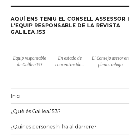
SECCIÓ
AQUÍ ENS TENIU EL CONSELL ASSESSOR I
L’EQUIP RESPONSABLE DE LA REVISTA
GALILEA.153
Equip responsable
En estado de
El Consejo asesor en
de Galilea.153
concentración…
pleno trabajo
Inici
¿Què és Galilea.153?
¿Quines persones hi ha al darrere?