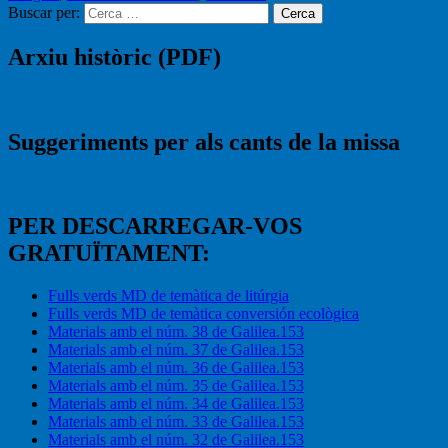
Buscar per:
Cerca
Arxiu històric (PDF)
Suggeriments per als cants de la missa
PER DESCARREGAR-VOS
GRATUÏTAMENT:
Fulls verds MD de temàtica de litúrgia
Fulls verds MD de temàtica conversión ecològica
Materials amb el núm. 38 de Galilea.153
Materials amb el núm. 37 de Galilea.153
Materials amb el núm. 36 de Galilea.153
Materials amb el núm. 35 de Galilea.153
Materials amb el núm. 34 de Galilea.153
Materials amb el núm. 33 de Galilea.153
Materials amb el núm. 32 de Galilea.153