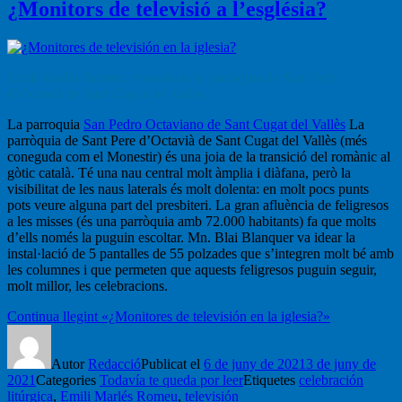
¿Monitors de televisió a l’església?
Emili Marlés Romeu, mossèn de la parròquia de Sant Pere
d’Octavià de Sant Cugat del Vallès.
La parroquia
San Pedro Octaviano de Sant Cugat del Vallès
La
parròquia de Sant Pere d’Octavià de Sant Cugat del Vallès (més
coneguda com el Monestir) és una joia de la transició del romànic al
gòtic català. Té una nau central molt àmplia i diàfana, però la
visibilitat de les naus laterals és molt dolenta: en molt pocs punts
pots veure alguna part del presbiteri. La gran afluència de feligresos
a les misses (és una parròquia amb 72.000 habitants) fa que molts
d’ells només la puguin escoltar. Mn. Blai Blanquer va idear la
instal·lació de 5 pantalles de 55 polzades que s’integren molt bé amb
les columnes i que permeten que aquests feligresos puguin seguir,
molt millor, les celebracions.
Continua llegint
«¿Monitores de televisión en la iglesia?»
Autor
Redacció
Publicat el
6 de juny de 2021
3 de juny de
2021
Categories
Todavía te queda por leer
Etiquetes
celebración
litúrgica
,
Emili Marlés Romeu
,
televisión