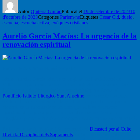
Autor
Quiteria Guirao
Publicat el
19 de setembre de 2023
10
d'octubre de 2023
Categories
Parlem-ne
Etiquetes
César Cid
,
duelo
,
escucha
,
escucha activa
,
exèquies cristianes
Aurelio García Macías: La urgencia de la
renovación espiritual
Entrevista de Carme Munté Margalef
Mons. Aurelio García Macías és originari de l’arxidiòcesi de
Valladolid. Quan, encara diaca, el seu arquebisbe aleshores, José
Delicado, va decidir enviar-lo a estudiar litúrgia a Roma, al
Pontificio Istituto Liturgico Sant'Anselmo
, es va sentir una mica
contrariat; però, obedient a allò que havia disposat el seu pastor
diocesà, es va submergir en un món que se li va demostrar
apassionant i, a poc a poc, camp per al seu servei fecund a
l’Església, primer a la diòcesi d’origen i des de fa uns anys al Vaticà.
És bisbe titular de Rotdon i Subsecretari del
Dicasteri per al Culte
Diví i la Disciplina dels Sagraments
, organisme encarregat de