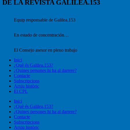
DE LA REVISTA GALILEA.153
Equip responsable de Galilea.153
En estado de concentración…
El Consejo asesor en pleno trabajo
Inici
¿Què és Galilea.153?
¿Quines persones hi ha al darrere?
Contacte
Subscripcions
Arxiu històric
El CPL
Inici
¿Què és Galilea.153?
¿Quines persones hi ha al darrere?
Contacte
Subscripcions
Arxiu històric