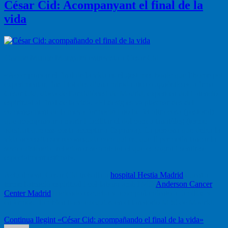
César Cid: Acompanyant el final de la
vida
Carme Munté Margalef
entrevista a César Cid
«Acompanyar el final de la vida és el gest més bonic que l’home pot
experimentar, fins i tot des d’una mirada atea o agnòstica», afirma
César Cid, diaca de l’arxidiòcesi de Madrid, expert en dol i atenció
espiritual al final de la vida. «El desig es va plasmar des del
començament de la meva formació i no he fet altra cosa (pastoral)
que acompanyar a morir i facilitar el dol com a tanatòleg (terme
adequat que ens costa acceptar a Espanya). La persona que deixa la
vida necessita ser reconeguda com qui és, que li permetin tancar la
seva existència, relacionar-se amb tot el que és sagrat i sentir-se
especialment estimat».
Actualment, César Cid treballa a
hospital Hestia Madrid
duent a
terme l'atenció espiritual i col·labora amb l'MD
Anderson Cancer
Center Madrid
haciendo escucha y acompañamiento a familias y
enfermos. También hace exequias en el tanatorio M30 de Madrid.
Continua llegint
«César Cid: acompañando el final de la vida»