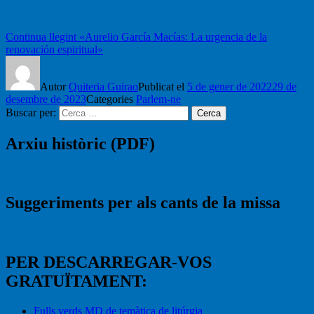
custodiar i promoure la reforma litúrgica del ritu romà, volguda pel
Concili Vaticà II
Continua llegint
«Aurelio García Macías: La urgencia de la
renovación espiritual»
Autor
Quiteria Guirao
Publicat el
5 de gener de 2022
29 de
desembre de 2023
Categories
Parlem-ne
Buscar per:
Cerca
Arxiu històric (PDF)
Suggeriments per als cants de la missa
PER DESCARREGAR-VOS
GRATUÏTAMENT:
Fulls verds MD de temàtica de litúrgia