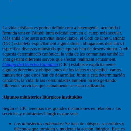
Paula Depalma, doctora en teologia i professora.
La vida cristiana es podria definir com a heterogènia, acolorida i
fecunda tant en l’àmbit intra eclesial com en el camp més secular.
Més enllà d’aquesta activitat incalculable, el Codi de Dret Canònic
(CIC) estableix explícitament alguns drets i obligacions dels laics i
especifica diversos ministeris que aquests han de desenvolupar. Amb
aquesta determinació canònica, la vida de les comunitats també ha
anat gestant diferents serveis que s’estan realitzant actualment.
Código de Derecho Canónico
(CIC) establece explícitamente
algunos derechos y obligaciones de los laicos y especifica varios
ministerios que estos han de desarrollar. Junto a esta determinación
canónica, la vida de las comunidades también ha ido gestando
diferentes servicios que actualmente se están realizando.
Algunos ministerios litúrgicos instituidos
Según el CIC tenemos tres grandes distinciones en relación a los
servicios y ministerios litúrgicos que son:
Los
ministerios ordenados
: Se trata de obispos, sacerdotes y
diáconos que presiden y moderan la acción litúrgica. Este es