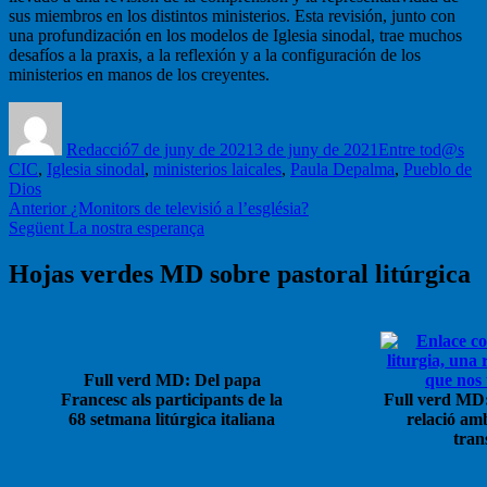
sus miembros en los distintos ministerios. Esta revisión, junto con
una profundización en los modelos de Iglesia sinodal, trae muchos
desafíos a la praxis, a la reflexión y a la configuración de los
ministerios en manos de los creyentes.
Autor
Publicat
Categories
Eti
el
Redacció
7 de juny de 2021
3 de juny de 2021
Entre tod@s
CIC
,
Iglesia sinodal
,
ministerios laicales
,
Paula Depalma
,
Pueblo de
Dios
Navegació
Entrada
Anterior
¿Monitors de televisió a l’església?
Entrada
anterior:
Següent
La nostra esperança
d'entrades
següent:
Hojas verdes MD sobre pastoral litúrgica
Full verd MD: Del papa
Francesc als participants de la
Full verd MD:
68 setmana litúrgica italiana
relació am
tran