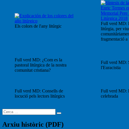
Full verd MD: 
Els colors de l'any litúrgic
litúrgia, per viu
comunitàriament
fragmentació a l
Full verd MD: ¿Com es la
Full verd MD: S
pastoral litúrgica de la nostra
l'Euracistia
comunitat cristiana?
Full verd MD: Consells de
Full verd MD: 
locució pels lectors litúrgics
celebrada
Buscar
Cerca
per:
Arxiu històric (PDF)