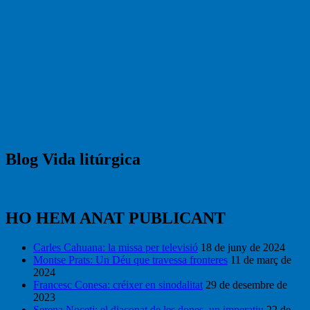
Blog Vida litúrgica
HO HEM ANAT PUBLICANT
Carles Cahuana: la missa per televisió
18 de juny de 2024
Montse Prats: Un Déu que travessa fronteres
11 de març de
2024
Francesc Conesa: créixer en sinodalitat
29 de desembre de
2023
Serena Noceti: el diaconat de les dones, un imperatiu
22 de