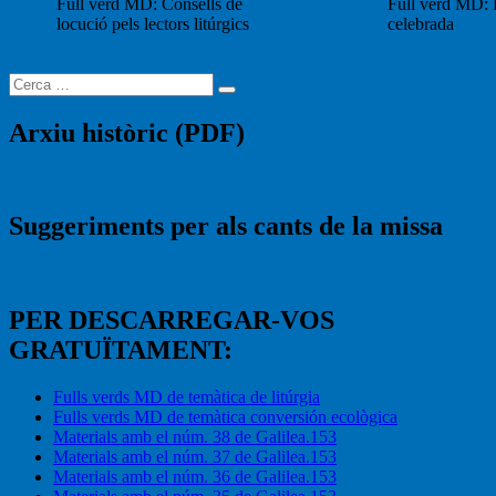
Full verd MD: Consells de
Full verd MD: 
locució pels lectors litúrgics
celebrada
Buscar
Cerca
per:
Arxiu històric (PDF)
Suggeriments per als cants de la missa
PER DESCARREGAR-VOS
GRATUÏTAMENT:
Fulls verds MD de temàtica de litúrgia
Fulls verds MD de temàtica conversión ecològica
Materials amb el núm. 38 de Galilea.153
Materials amb el núm. 37 de Galilea.153
Materials amb el núm. 36 de Galilea.153