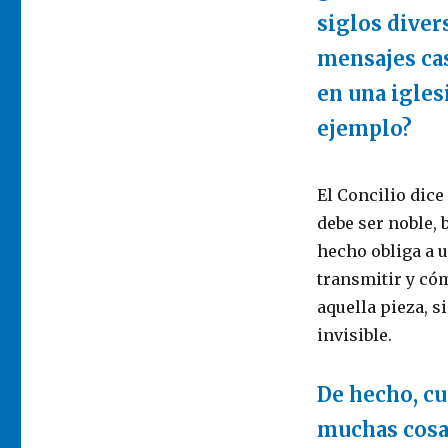
siglos diver
mensajes cas
en una iglesi
ejemplo?
El Concilio dic
debe ser noble, 
hecho obliga a 
transmitir y cóm
aquella pieza, s
invisible.
De hecho, cu
muchas cosas