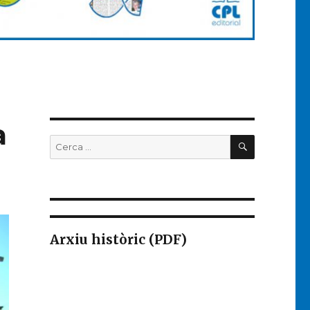
a
CERCA
Buscar
per:
Arxiu històric (PDF)