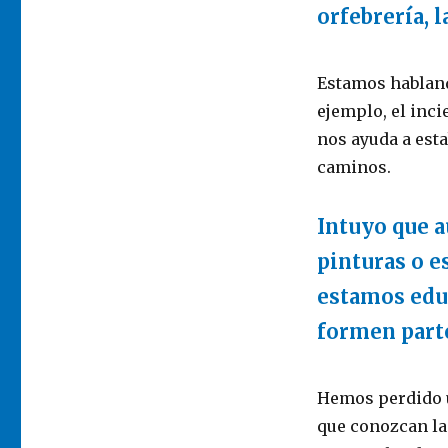
orfebrería, l
Estamos hablando
ejemplo, el inci
nos ayuda a esta
caminos.
Intuyo que 
pinturas o e
estamos educ
formen parte
Hemos perdido u
que conozcan la