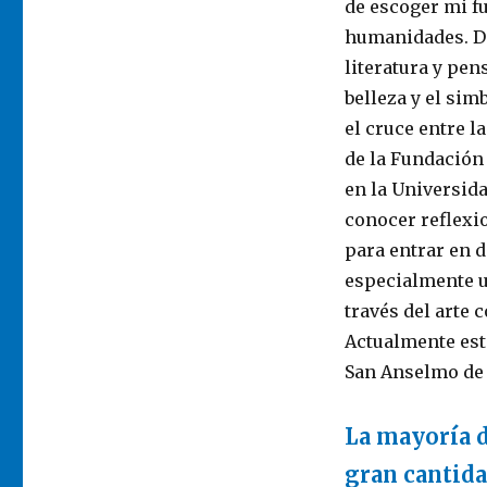
de escoger mi fu
humanidades. De
literatura y pen
belleza y el sim
el cruce entre l
de la Fundación
en la Universid
conocer reflexio
para entrar en d
especialmente u
través del arte
Actualmente esto
San Anselmo de 
La mayoría d
gran cantida