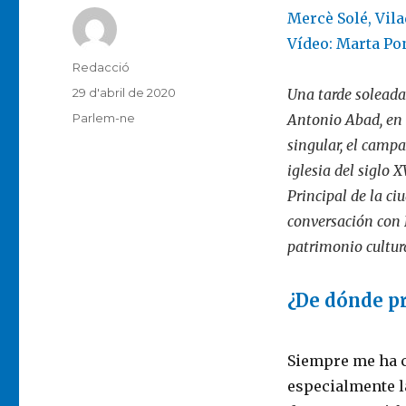
Mercè Solé, Vil
Vídeo: Marta Po
Autor
Redacció
Publicat
29 d'abril de 2020
Una tarde soleada 
el
Categories
Parlem-ne
Antonio Abad, en 
singular, el campa
iglesia del siglo 
Principal de la ci
conversación con
patrimonio cultura
¿De dónde pr
Siempre me ha c
especialmente la