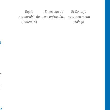
Equip
En estado de
El Consejo
responsable de
concentración…
asesor en pleno
Galilea.153
trabajo
a
e
l
e