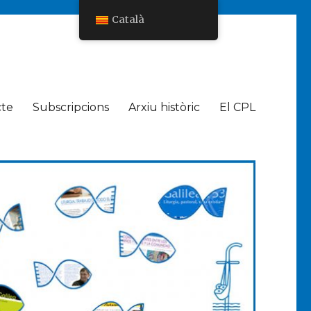
Català
cte
Subscripcions
Arxiu històric
El CPL