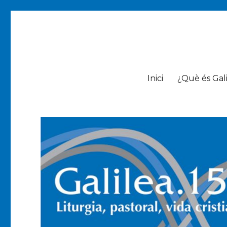
Galilea.153
Liturgia, pastoral, vida cristiana
Inici
¿Què és Gali