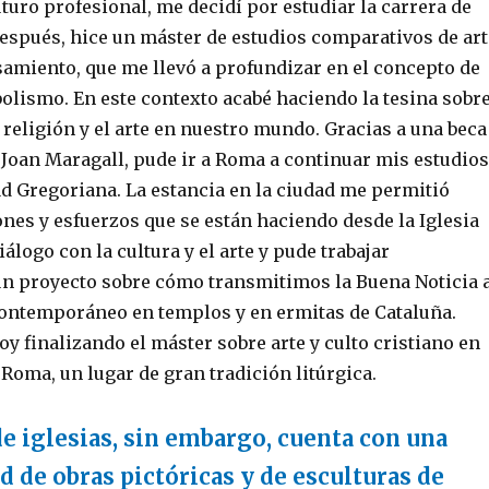
turo profesional, me decidí por estudiar la carrera de
spués, hice un máster de estudios comparativos de art
samiento, que me llevó a profundizar en el concepto de
bolismo. En este contexto acabé haciendo la tesina sobr
a religión y el arte en nuestro mundo. Gracias a una beca
 Joan Maragall, pude ir a Roma a continuar mis estudios
ad Gregoriana. La estancia en la ciudad me permitió
nes y esfuerzos que se están haciendo desde la Iglesia
iálogo con la cultura y el arte y pude trabajar
n proyecto sobre cómo transmitimos la Buena Noticia 
 contemporáneo en templos y en ermitas de Cataluña.
y finalizando el máster sobre arte y culto cristiano en
Roma, un lugar de gran tradición litúrgica.
e iglesias, sin embargo, cuenta con una
d de obras pictóricas y de esculturas de