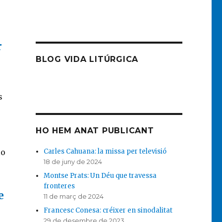
r
BLOG VIDA LITÚRGICA
s
HO HEM ANAT PUBLICANT
Carles Cahuana: la missa per televisió
lo
18 de juny de 2024
Montse Prats: Un Déu que travessa
fronteres
e
11 de març de 2024
Francesc Conesa: créixer en sinodalitat
29 de desembre de 2023