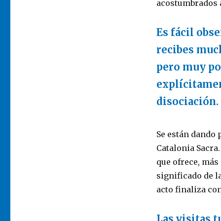
acostumbrados a
Es fácil obs
recibes much
pero muy poc
explícitamen
disociación.
Se están dando 
Catalonia Sacra
que ofrece, más 
significado de l
acto finaliza co
Las visitas 