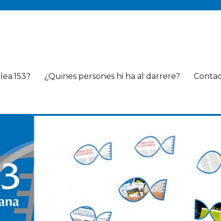
lea.153?
¿Quines persones hi ha al darrere?
Conta