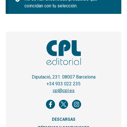
hijo
MI CUENTA
coincidan con tu selección.
BUSCAR
CAT
ESP
Diputació, 231. 08007 Barcelona
+34 933 022 235
cpl@cpl.es
DESCARGAS