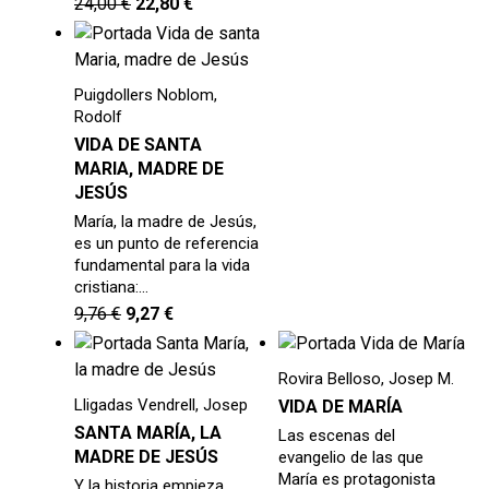
24,00
€
22,80
€
Puigdollers Noblom,
Rodolf
VIDA DE SANTA
MARIA, MADRE DE
JESÚS
María, la madre de Jesús,
es un punto de referencia
fundamental para la vida
cristiana:…
9,76
€
9,27
€
Rovira Belloso, Josep M.
Lligadas Vendrell, Josep
VIDA DE MARÍA
SANTA MARÍA, LA
Las escenas del
MADRE DE JESÚS
evangelio de las que
María es protagonista
Y la historia empieza