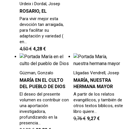
Urdeix i Dordal, Josep
MI CUENTA
ROSARIO, EL
BUSCAR
Para vivir mejor esta
devoción tan arraigada,
CAT
para facilitar su
adaptación y variedad (
ESP
en…
4,50
€
4,28
€
Gúzman, Gonzalo
Lligadas Vendrell, Josep
MARÍA EN EL CULTO
MARÍA, NUESTRA
DEL PUEBLO DE DIOS
HERMANA MAYOR
El deseo del presente
A partir de los relatos
volumen es contribuir con
evangélicos, y también de
una aportación
otros textos bíblicos, este
investigadora,
libro quiere…
profundizando en la
9,76
€
9,27
€
presencia…