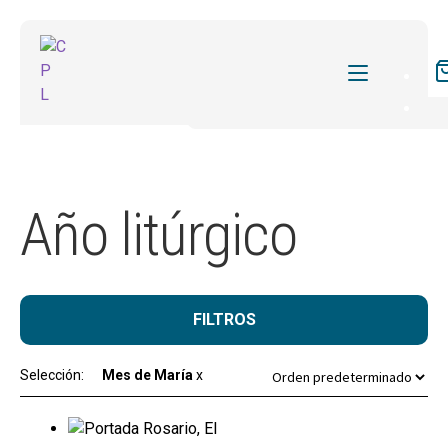
CATÁLOGO
MIS SUSCRIPCIONES
Año litúrgico
REVISTAS
FORMAS
SOBRE NOSOTROS
FILTROS
ACTUALIDAD
Selección:
Mes de María
x
BLOG
CONTACTO