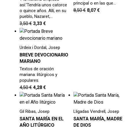
principal o en las que…
así:'Tendría unos catorce
8,50
€
8,07
€
o quince años. Allí, en su
pueblo, Nazaret,…
3,50
€
3,33
€
Urdeix i Dordal, Josep
BREVE DEVOCIONARIO
MARIANO
Textos de oración
mariana: litúrgicos y
populares.
4,50
€
4,28
€
Gil Ribas, Josep
Lligadas Vendrell, Josep
SANTA MARÍA EN EL
SANTA MARÍA, MADRE
AÑO LITÚRGICO
DE DIOS