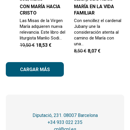
CON MARÍA HACIA
MARÍA EN LA VIDA
CRISTO
FAMILIAR
Las Misas de la Virgen
Con sencillez el cardenal
María adquieren nueva
Jubany une la
relevancia. Este libro del
consideración atenta al
liturgista Manlio Sodi…
camino de María con
una…
19,50
€
18,53
€
8,50
€
8,07
€
CARGAR MÁS
Diputació, 231. 08007 Barcelona
+34 933 022 235
cpl@cpl.es