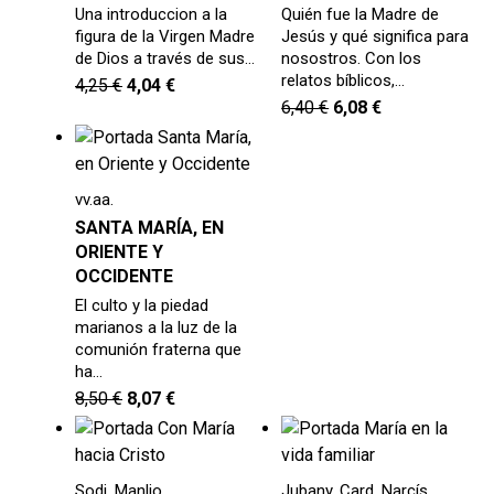
Una introduccion a la
Quién fue la Madre de
figura de la Virgen Madre
Jesús y qué significa para
de Dios a través de sus…
nosostros. Con los
relatos bíblicos,…
4,25
€
4,04
€
6,40
€
6,08
€
vv.aa.
SANTA MARÍA, EN
ORIENTE Y
OCCIDENTE
El culto y la piedad
marianos a la luz de la
comunión fraterna que
ha…
8,50
€
8,07
€
Sodi, Manlio
Jubany, Card. Narcís