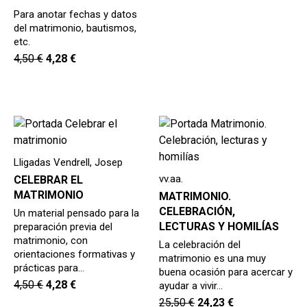
Para anotar fechas y datos
del matrimonio, bautismos,
etc.
4,50
€
4,28
€
Lligadas Vendrell, Josep
vv.aa.
CELEBRAR EL
MATRIMONIO
MATRIMONIO.
CELEBRACIÓN,
Un material pensado para la
LECTURAS Y HOMILÍAS
preparación previa del
matrimonio, con
La celebración del
orientaciones formativas y
matrimonio es una muy
prácticas para…
buena ocasión para acercar y
4,50
€
4,28
€
ayudar a vivir…
25,50
€
24,23
€