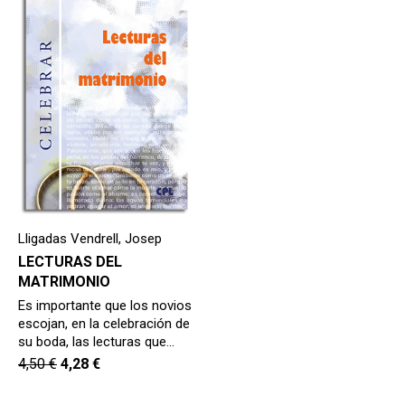
hijo
MI CUENTA
BUSCAR
CAT
ESP
Lligadas Vendrell, Josep
LECTURAS DEL
MATRIMONIO
Es importante que los novios
escojan, en la celebración de
su boda, las lecturas que…
4,50
€
4,28
€