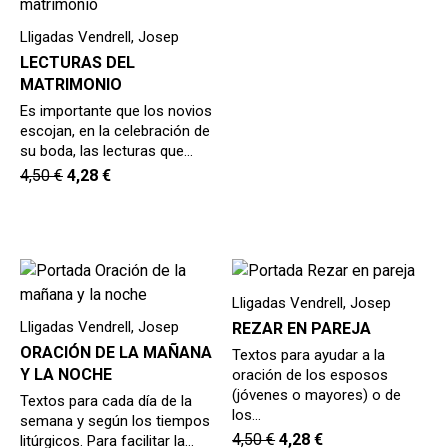
hijo
MI CUENTA
Lligadas Vendrell, Josep
BUSCAR
LECTURAS DEL
MATRIMONIO
CAT
Es importante que los novios
escojan, en la celebración de
ESP
su boda, las lecturas que…
4,50
€
4,28
€
Lligadas Vendrell, Josep
Lligadas Vendrell, Josep
REZAR EN PAREJA
ORACIÓN DE LA MAÑANA
Textos para ayudar a la
Y LA NOCHE
oración de los esposos
(jóvenes o mayores) o de
Textos para cada día de la
los…
semana y según los tiempos
4,50
€
4,28
€
litúrgicos. Para facilitar la…