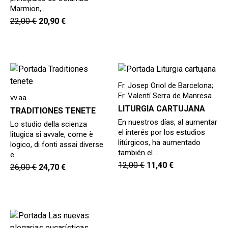
Marmion,…
22,00
€
20,90
€
Fr. Josep Oriol de Barcelona;
Fr. Valentí Serra de Manresa
vv.aa.
LITURGIA CARTUJANA
TRADITIONES TENETE
En nuestros días, al aumentar
Lo studio della scienza
el interés por los estudios
litugica si avvale, come è
litúrgicos, ha aumentado
logico, di fonti assai diverse
también el…
e…
12,00
€
11,40
€
26,00
€
24,70
€