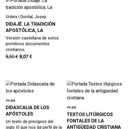
hijo
MI CUENTA
BUSCAR
Urdeix i Dordal, Josep
DIDAJÉ. LA TRADICIÓN
CAT
APOSTÓLICA, LA
Versión castellana de estos
ESP
primitivos documentos
cristianos.
8,50
€
8,07
€
vv.aa.
vv.aa.
DIDASCALIA DE LOS
APÓSTOLES
TEXTOS LITÚRGICOS
FONTALES DE LA
Un texto de principios del
ANTIGÜEDAD CRISTIANA
siglo III que nos da perfil de la