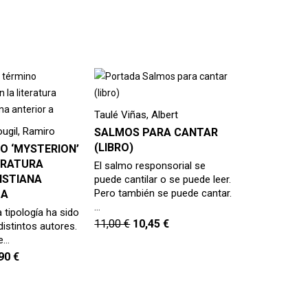
Taulé Viñas, Albert
ugil, Ramiro
SALMOS PARA CANTAR
(LIBRO)
O ‘MYSTERION’
ERATURA
El salmo responsorial se
ISTIANA
puede cantilar o se puede leer.
Pero también se puede cantar.
 A
…
a tipología ha sido
11,00
€
10,45
€
distintos autores.
e…
,90
€