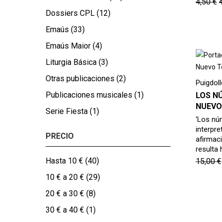
4,50
€
Dossiers CPL
(12)
Emaús
(33)
Emaús Maior
(4)
Liturgia Básica
(3)
Otras publicaciones
(2)
Puigdol
Publicaciones musicales
(1)
LOS N
NUEVO
Serie Fiesta
(1)
'Los nú
interpret
PRECIO
afirmac
resulta
Hasta 10 €
(40)
15,00
€
10 € a 20 €
(29)
20 € a 30 €
(8)
30 € a 40 €
(1)