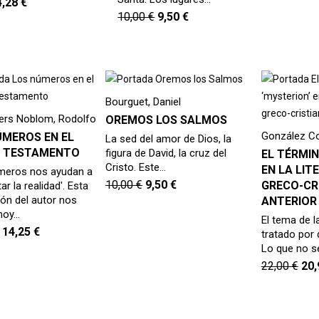
4,28
€
10,00
€
9,50
€
Bourguet, Daniel
lers Noblom, Rodolfo
OREMOS LOS SALMOS
González Co
ÚMEROS EN EL
La sed del amor de Dios, la
 TESTAMENTO
figura de David, la cruz del
EL TÉRMIN
Cristo. Este…
EN LA LIT
meros nos ayudan a
10,00
€
9,50
€
GRECO-CR
ar la realidad'. Esta
ión del autor nos
ANTERIOR
 hoy…
El tema de l
14,25
€
tratado por 
Lo que no s
22,00
€
20