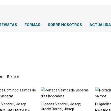
REVISTAS
FORMAS
SOBRE NOSOTROS
ACTUALID
ón:
Bíblia
x
 Vendrell, Josep
Lligadas Vendrell, Josep;
Puigdolle
Urdeix Dordal, Josep
GO: SALMOS DE
REZAR 