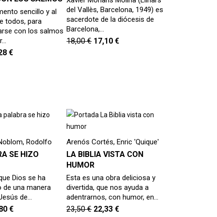
Xavier Morlans Molina (Llinars
del Vallès, Barcelona, 1949) es
mento sencillo y al
sacerdote de la diócesis de
e todos, para
Barcelona,…
zarse con los salmos
r…
18,00
€
17,10
€
,28
€
 Noblom, Rodolfo
Arenós Cortés, Enric 'Quique'
A SE HIZO
LA BIBLIA VISTA CON
HUMOR
 que Dios se ha
Esta es una obra deliciosa y
o de una manera
divertida, que nos ayuda a
 Jesús de…
adentrarnos, con humor, en…
,80
€
23,50
€
22,33
€