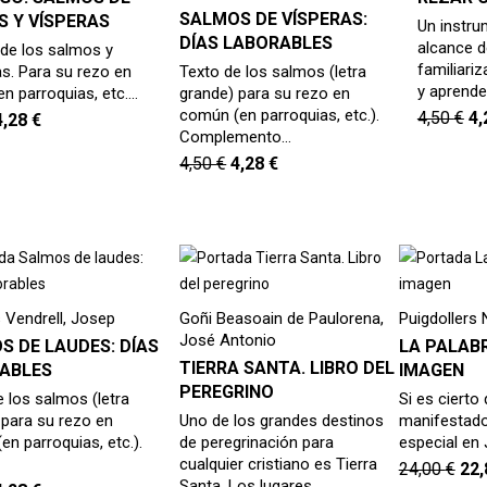
SALMOS DE VÍSPERAS:
S Y VÍSPERAS
Un instru
DÍAS LABORABLES
alcance d
 de los salmos y
familiari
as. Para su rezo en
Texto de los salmos (letra
y aprende
n parroquias, etc.…
grande) para su rezo en
común (en parroquias, etc.).
4,50
€
4
4,28
€
Complemento…
4,50
€
4,28
€
 Vendrell, Josep
Goñi Beasoain de Paulorena,
Puigdollers
José Antonio
S DE LAUDES: DÍAS
LA PALABR
TIERRA SANTA. LIBRO DEL
ABLES
IMAGEN
PEREGRINO
 los salmos (letra
Si es cierto
 para su rezo en
Uno de los grandes destinos
manifestad
n parroquias, etc.).
de peregrinación para
especial en
cualquier cristiano es Tierra
24,00
€
22
Santa. Los lugares…