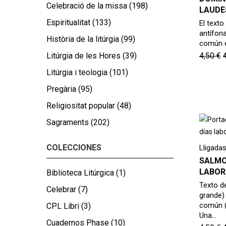
Celebració de la missa
(198)
LAUDE
Espiritualitat
(133)
El texto
antífon
Història de la litúrgia
(99)
común e
Litúrgia de les Hores
(39)
4,50
€
Litúrgia i teologia
(101)
Pregària
(95)
Religiositat popular
(48)
Sagraments
(202)
COLECCIONES
Lligadas
SALMO
LABOR
Biblioteca Litúrgica
(1)
Texto de
Celebrar
(7)
grande)
común (e
CPL Libri
(3)
Una…
Cuadernos Phase
(10)