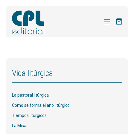
CATÁLOGO
MIS SUSCRIPCIONES
Expandi
REVISTAS
Vida litúrgica
el
FORMAS
menú
hijo
Expandi
SOBRE NOSOTROS
La pastoral litúrgica
el
Expandi
ACTUALIDAD
menú
Cómo se forma el año litúrgico
el
hijo
Expandi
BLOG
Tiempos litúrgicos
menú
el
hijo
La Misa
CONTACTO
menú