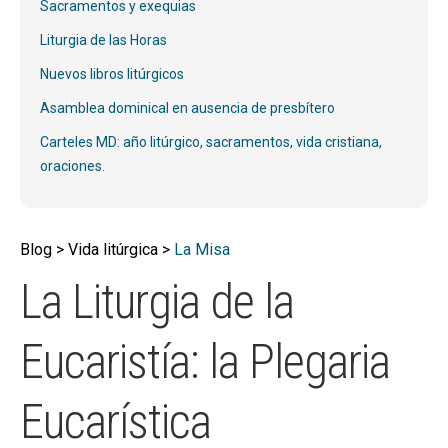
hijo
Sacramentos y exequias
MI CUENTA
Liturgia de las Horas
BUSCAR
Nuevos libros litúrgicos
CAT
Asamblea dominical en ausencia de presbítero
ESP
Carteles MD: año litúrgico, sacramentos, vida cristiana,
oraciones.
Blog > Vida litúrgica >
La Misa
La Liturgia de la
Eucaristía: la Plegaria
Eucarística