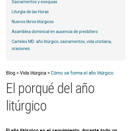
Sacramentos y exequias
MI CUENTA
Liturgia de las Horas
BUSCAR
Nuevos libros litúrgicos
CAT
Asamblea dominical en ausencia de presbítero
ESP
Carteles MD: año litúrgico, sacramentos, vida cristiana,
oraciones.
Blog > Vida litúrgica >
Cómo se forma el año litúrgico
El porqué del año
litúrgico
El año litúrgico es el seguimiento, durante todo un