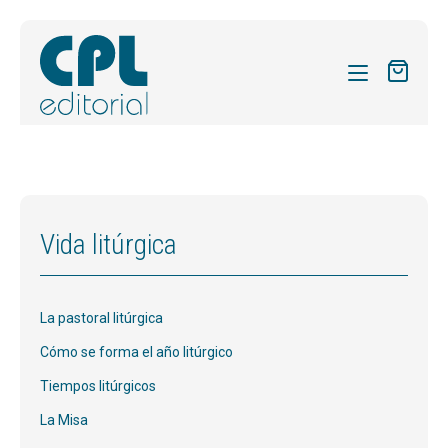
CATÁLOGO
MIS SUSCRIPCIONES
REVISTAS
Vida litúrgica
FORMAS
SOBRE NOSOTROS
La pastoral litúrgica
ACTUALIDAD
Cómo se forma el año litúrgico
BLOG
Tiempos litúrgicos
La Misa
CONTACTO